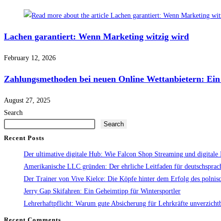
Lachen garantiert: Wenn Marketing witzig wird
February 12, 2026
Zahlungsmethoden bei neuen Online Wettanbietern: Ein
August 27, 2025
Search
Search
Recent Posts
Der ultimative digitale Hub: Wie Falcon Shop Streaming und digitale 
Amerikanische LLC gründen: Der ehrliche Leitfaden für deutschspra
Der Trainer von Vive Kielce: Die Köpfe hinter dem Erfolg des polni
Jerry Gap Skifahren: Ein Geheimtipp für Wintersportler
Lehrerhaftpflicht: Warum gute Absicherung für Lehrkräfte unverzichtb
Recent Comments