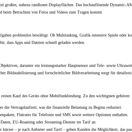
 mit großen, nahezu randlosen Displayflächen. Das hochauflösende Dynamic-AM
nd beim Betrachten von Fotos und Videos zum Tragen kommt.
 Aufgaben problemlos bewältigt. Ob Multitasking, Grafik-intensive Spiele oder
ür, dass Apps und Dateien schnell geladen werden.
bjektiven, darunter ein leistungsstarker Hauptsensor und Tele- sowie Ultrawe
er Bildstabilisierung und fortschrittlicher Bildverarbeitung sorgt für detailre
m reinen Kauf des Geräts ohne Mobilfunkbindung. Zu den wichtigsten gehören:
r die Vertragslaufzeit, was die finanzielle Belastung zu Beginn reduziert.
tenpakete, Flatrates für Telefonie und SMS sowie weitere Optionen enthalten.
t-Daten, EU-Roaming oder Streaming-Dienste im Tarif an.
der kürzer – je nach Anbieter und Tarif – geben Kunden die Möglichkeit, das pa