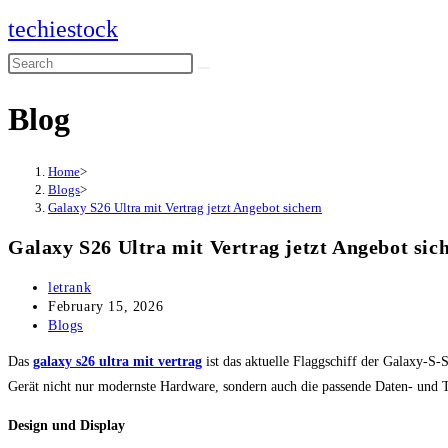
Skip
techiestock
to
Search
content
this
Blog
website
Home
>
Blogs
>
Galaxy S26 Ultra mit Vertrag jetzt Angebot sichern
Galaxy S26 Ultra mit Vertrag jetzt Angebot sic
Post
letrank
author:
Post
February 15, 2026
published:
Post
Blogs
category:
Das
galaxy s26 ultra mit vertrag
ist das aktuelle Flaggschiff der Galaxy-S-S
Gerät nicht nur modernste Hardware, sondern auch die passende Daten- und T
Design und Display