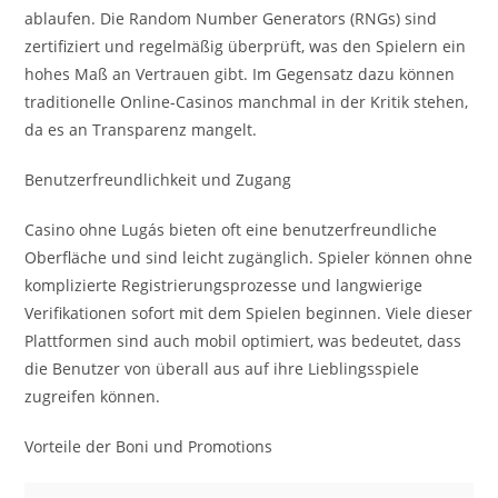
ablaufen. Die Random Number Generators (RNGs) sind
zertifiziert und regelmäßig überprüft, was den Spielern ein
hohes Maß an Vertrauen gibt. Im Gegensatz dazu können
traditionelle Online-Casinos manchmal in der Kritik stehen,
da es an Transparenz mangelt.
Benutzerfreundlichkeit und Zugang
Casino ohne Lugás bieten oft eine benutzerfreundliche
Oberfläche und sind leicht zugänglich. Spieler können ohne
komplizierte Registrierungsprozesse und langwierige
Verifikationen sofort mit dem Spielen beginnen. Viele dieser
Plattformen sind auch mobil optimiert, was bedeutet, dass
die Benutzer von überall aus auf ihre Lieblingsspiele
zugreifen können.
Vorteile der Boni und Promotions