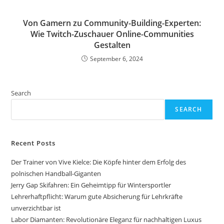
Von Gamern zu Community-Building-Experten:
Wie Twitch-Zuschauer Online-Communities
Gestalten
September 6, 2024
Search
SEARCH
Recent Posts
Der Trainer von Vive Kielce: Die Köpfe hinter dem Erfolg des
polnischen Handball-Giganten
Jerry Gap Skifahren: Ein Geheimtipp für Wintersportler
Lehrerhaftpflicht: Warum gute Absicherung für Lehrkräfte
unverzichtbar ist
Labor Diamanten: Revolutionäre Eleganz für nachhaltigen Luxus