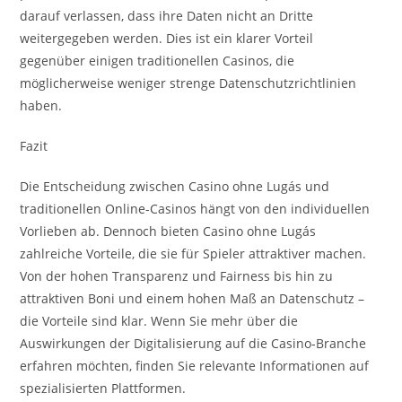
darauf verlassen, dass ihre Daten nicht an Dritte
weitergegeben werden. Dies ist ein klarer Vorteil
gegenüber einigen traditionellen Casinos, die
möglicherweise weniger strenge Datenschutzrichtlinien
haben.
Fazit
Die Entscheidung zwischen Casino ohne Lugás und
traditionellen Online-Casinos hängt von den individuellen
Vorlieben ab. Dennoch bieten Casino ohne Lugás
zahlreiche Vorteile, die sie für Spieler attraktiver machen.
Von der hohen Transparenz und Fairness bis hin zu
attraktiven Boni und einem hohen Maß an Datenschutz –
die Vorteile sind klar. Wenn Sie mehr über die
Auswirkungen der Digitalisierung auf die Casino-Branche
erfahren möchten, finden Sie relevante Informationen auf
spezialisierten Plattformen.