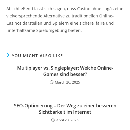
Abschließend lässt sich sagen, dass Casino ohne Lugás eine
vielversprechende Alternative zu traditionellen Online-
Casinos darstellen und Spielern eine sichere, faire und
unterhaltsame Spielumgebung bieten.
YOU MIGHT ALSO LIKE
Multiplayer vs. Singleplayer: Welche Online-
Games sind besser?
March 26, 2025
SEO-Optimierung – Der Weg zu einer besseren
Sichtbarkeit im Internet
April 23, 2025