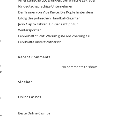
Amerikanische LLC gründen: Der ehrliche Leitfaden
für deutschsprachige Unternehmer
Der Trainer von Vive Kielce: Die Köpfe hinter dem
Erfolg des polnischen Handball-Giganten
Jerry Gap Skifahren: Ein Geheimtipp für
Wintersportler
Lehrerhaftpflicht: Warum gute Absicherung für
n
Lehrkräfte unverzichtbar ist
Recent Comments
e
No comments to show.
le
Sidebar
Online Casinos
n
Beste Online Casinos
he