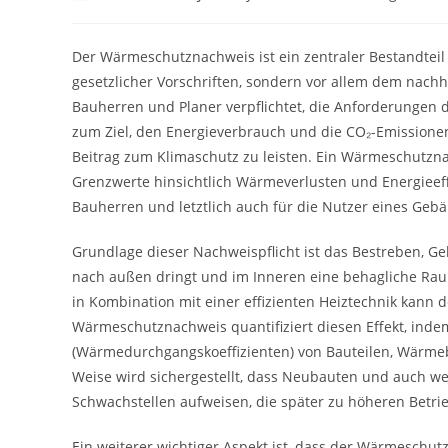
author:
published:
category:
Der Wärmeschutznachweis ist ein zentraler Bestandtei
gesetzlicher Vorschriften, sondern vor allem dem nachh
Bauherren und Planer verpflichtet, die Anforderungen 
zum Ziel, den Energieverbrauch und die CO₂-Emissione
Beitrag zum Klimaschutz zu leisten. Ein Wärmeschutzn
Grenzwerte hinsichtlich Wärmeverlusten und Energieeffi
Bauherren und letztlich auch für die Nutzer eines Geb
Grundlage dieser Nachweispflicht ist das Bestreben, G
nach außen dringt und im Inneren eine behagliche Rau
in Kombination mit einer effizienten Heiztechnik kann 
Wärmeschutznachweis quantifiziert diesen Effekt, inde
(Wärmedurchgangskoeffizienten) von Bauteilen, Wärmebr
Weise wird sichergestellt, dass Neubauten und auch w
Schwachstellen aufweisen, die später zu höheren Betr
Ein weiterer wichtiger Aspekt ist, dass der Wärmeschu