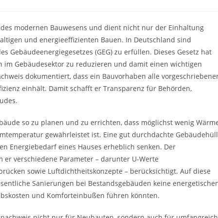
l des modernen Bauwesens und dient nicht nur der Einhaltung
altigen und energieeffizienten Bauen. In Deutschland sind
des Gebäudeenergiegesetzes (GEG) zu erfüllen. Dieses Gesetz hat
n im Gebäudesektor zu reduzieren und damit einen wichtigen
achweis dokumentiert, dass ein Bauvorhaben alle vorgeschriebene
zienz einhält. Damit schafft er Transparenz für Behörden,
äudes.
ebäude so zu planen und zu errichten, dass möglichst wenig Wärm
mtemperatur gewährleistet ist. Eine gut durchdachte Gebäudehül
den Energiebedarf eines Hauses erheblich senken. Der
m er verschiedene Parameter – darunter U-Werte
ücken sowie Luftdichtheitskonzepte – berücksichtigt. Auf diese
esentliche Sanierungen bei Bestandsgebäuden keine energetische
iebskosten und Komforteinbußen führen könnten.
tznachweis nicht nur für Neubauten, sondern auch für umfangreic