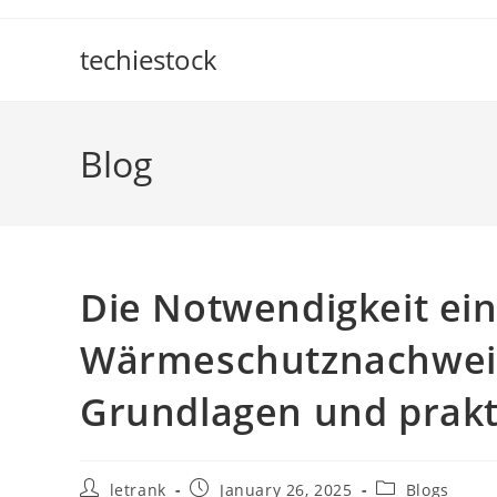
Skip
to
techiestock
content
Blog
Die Notwendigkeit ei
Wärmeschutznachweis
Grundlagen und prakti
Post
Post
Post
letrank
January 26, 2025
Blogs