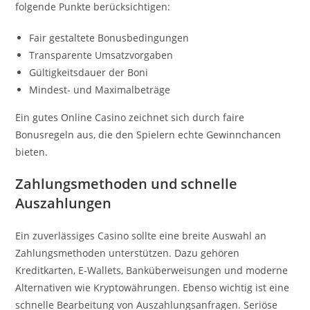
folgende Punkte berücksichtigen:
Fair gestaltete Bonusbedingungen
Transparente Umsatzvorgaben
Gültigkeitsdauer der Boni
Mindest- und Maximalbeträge
Ein gutes Online Casino zeichnet sich durch faire
Bonusregeln aus, die den Spielern echte Gewinnchancen
bieten.
Zahlungsmethoden und schnelle
Auszahlungen
Ein zuverlässiges Casino sollte eine breite Auswahl an
Zahlungsmethoden unterstützen. Dazu gehören
Kreditkarten, E-Wallets, Banküberweisungen und moderne
Alternativen wie Kryptowährungen. Ebenso wichtig ist eine
schnelle Bearbeitung von Auszahlungsanfragen. Seriöse