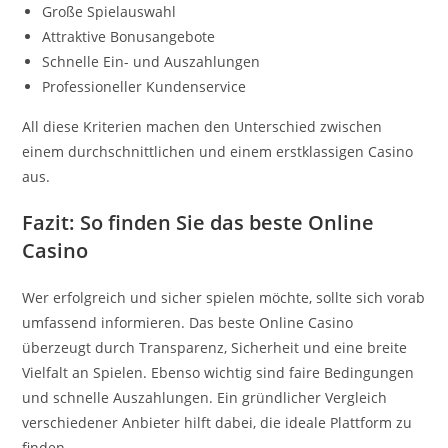
Große Spielauswahl
Attraktive Bonusangebote
Schnelle Ein- und Auszahlungen
Professioneller Kundenservice
All diese Kriterien machen den Unterschied zwischen
einem durchschnittlichen und einem erstklassigen Casino
aus.
Fazit: So finden Sie das beste Online
Casino
Wer erfolgreich und sicher spielen möchte, sollte sich vorab
umfassend informieren. Das beste Online Casino
überzeugt durch Transparenz, Sicherheit und eine breite
Vielfalt an Spielen. Ebenso wichtig sind faire Bedingungen
und schnelle Auszahlungen. Ein gründlicher Vergleich
verschiedener Anbieter hilft dabei, die ideale Plattform zu
finden.