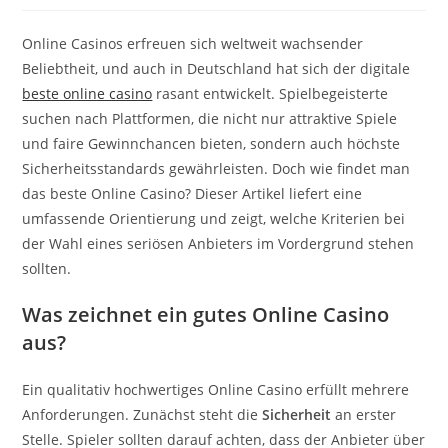
Online Casinos erfreuen sich weltweit wachsender
Beliebtheit, und auch in Deutschland hat sich der digitale
beste online casino
rasant entwickelt. Spielbegeisterte
suchen nach Plattformen, die nicht nur attraktive Spiele
und faire Gewinnchancen bieten, sondern auch höchste
Sicherheitsstandards gewährleisten. Doch wie findet man
das beste Online Casino? Dieser Artikel liefert eine
umfassende Orientierung und zeigt, welche Kriterien bei
der Wahl eines seriösen Anbieters im Vordergrund stehen
sollten.
Was zeichnet ein gutes Online Casino
aus?
Ein qualitativ hochwertiges Online Casino erfüllt mehrere
Anforderungen. Zunächst steht die
Sicherheit
an erster
Stelle. Spieler sollten darauf achten, dass der Anbieter über