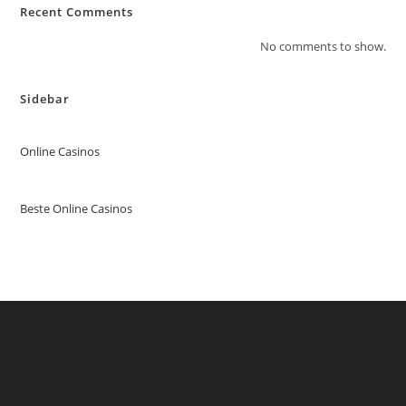
Recent Comments
No comments to show.
Sidebar
Online Casinos
Beste Online Casinos