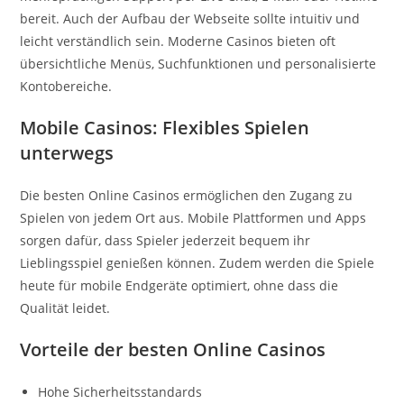
bereit. Auch der Aufbau der Webseite sollte intuitiv und
leicht verständlich sein. Moderne Casinos bieten oft
übersichtliche Menüs, Suchfunktionen und personalisierte
Kontobereiche.
Mobile Casinos: Flexibles Spielen
unterwegs
Die besten Online Casinos ermöglichen den Zugang zu
Spielen von jedem Ort aus. Mobile Plattformen und Apps
sorgen dafür, dass Spieler jederzeit bequem ihr
Lieblingsspiel genießen können. Zudem werden die Spiele
heute für mobile Endgeräte optimiert, ohne dass die
Qualität leidet.
Vorteile der besten Online Casinos
Hohe Sicherheitsstandards