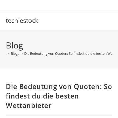
Skip
to
content
techiestock
Blog
>
Blogs
>
Die Bedeutung von Quoten: So findest du die besten Wetta
Die Bedeutung von Quoten: So
findest du die besten
Wettanbieter