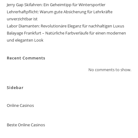
Jerry Gap Skifahren: Ein Geheimtipp für Wintersportler
Lehrerhaftpflicht: Warum gute Absicherung für Lehrkräfte
unverzichtbar ist
Labor Diamanten: Revolutionäre Eleganz für nachhaltigen Luxus
Balayage Frankfurt – Natürliche Farbverläufe für einen modernen
und eleganten Look
Recent Comments
No comments to show.
Sidebar
Online Casinos
Beste Online Casinos