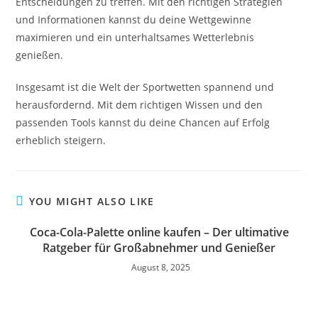
Entscheidungen zu treffen. Mit den richtigen Strategien
und Informationen kannst du deine Wettgewinne
maximieren und ein unterhaltsames Wetterlebnis
genießen.
Insgesamt ist die Welt der Sportwetten spannend und
herausfordernd. Mit dem richtigen Wissen und den
passenden Tools kannst du deine Chancen auf Erfolg
erheblich steigern.
YOU MIGHT ALSO LIKE
Coca-Cola-Palette online kaufen – Der ultimative
Ratgeber für Großabnehmer und Genießer
August 8, 2025