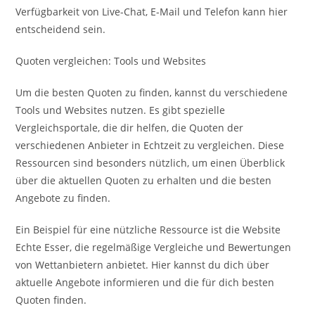
Verfügbarkeit von Live-Chat, E-Mail und Telefon kann hier
entscheidend sein.
Quoten vergleichen: Tools und Websites
Um die besten Quoten zu finden, kannst du verschiedene
Tools und Websites nutzen. Es gibt spezielle
Vergleichsportale, die dir helfen, die Quoten der
verschiedenen Anbieter in Echtzeit zu vergleichen. Diese
Ressourcen sind besonders nützlich, um einen Überblick
über die aktuellen Quoten zu erhalten und die besten
Angebote zu finden.
Ein Beispiel für eine nützliche Ressource ist die Website
Echte Esser, die regelmäßige Vergleiche und Bewertungen
von Wettanbietern anbietet. Hier kannst du dich über
aktuelle Angebote informieren und die für dich besten
Quoten finden.