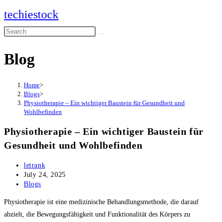
Skip
techiestock
to
Search
content
this
Blog
website
Home
>
Blogs
>
Physiotherapie – Ein wichtiger Baustein für Gesundheit und
Wohlbefinden
Physiotherapie – Ein wichtiger Baustein für
Gesundheit und Wohlbefinden
Post
letrank
author:
Post
July 24, 2025
published:
Post
Blogs
category:
Physiotherapie ist eine medizinische Behandlungsmethode, die darauf
abzielt, die Bewegungsfähigkeit und Funktionalität des Körpers zu