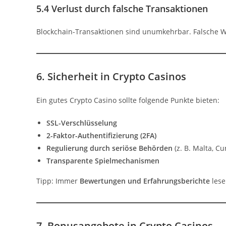
5.4 Verlust durch falsche Transaktionen
Blockchain-Transaktionen sind unumkehrbar. Falsche Wa
6. Sicherheit in Crypto Casinos
Ein gutes Crypto Casino sollte folgende Punkte bieten:
SSL-Verschlüsselung
2-Faktor-Authentifizierung (2FA)
Regulierung durch seriöse Behörden
(z. B. Malta, Cu
Transparente Spielmechanismen
Tipp: Immer
Bewertungen und Erfahrungsberichte
lese
7. Bonusangebote in Crypto Casinos