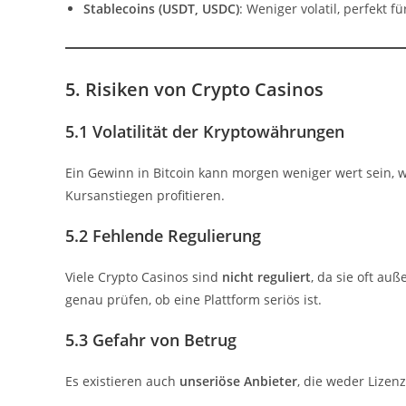
Stablecoins (USDT, USDC)
: Weniger volatil, perfekt f
5. Risiken von Crypto Casinos
5.1 Volatilität der Kryptowährungen
Ein Gewinn in Bitcoin kann morgen weniger wert sein, 
Kursanstiegen profitieren.
5.2 Fehlende Regulierung
Viele Crypto Casinos sind
nicht reguliert
, da sie oft au
genau prüfen, ob eine Plattform seriös ist.
5.3 Gefahr von Betrug
Es existieren auch
unseriöse Anbieter
, die weder Lizen