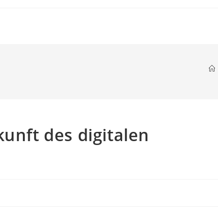
unft des digitalen