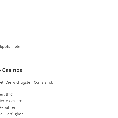
ckpots
bieten.
o Casinos
et. Die wichtigsten Coins sind:
iert BTC.
ierte Casinos.
 Gebühren.
all verfügbar.