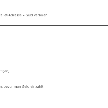
llet-Adresse = Geld verloren.
raçao)
n, bevor man Geld einzahlt.