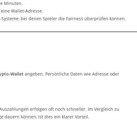
ge Minuten.
 eine Wallet-Adresse.
r“-Systeme, bei denen Spieler die Fairness überprüfen können.
ypto-Wallet
angeben. Persönliche Daten wie Adresse oder
uszahlungen erfolgen oft noch schneller. Im Vergleich zu
dauern können, ist dies ein klarer Vorteil.