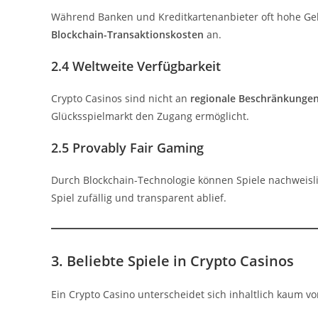
Während Banken und Kreditkartenanbieter oft hohe Ge
Blockchain-Transaktionskosten
an.
2.4 Weltweite Verfügbarkeit
Crypto Casinos sind nicht an
regionale Beschränkunge
Glücksspielmarkt den Zugang ermöglicht.
2.5 Provably Fair Gaming
Durch Blockchain-Technologie können Spiele nachweislic
Spiel zufällig und transparent ablief.
3. Beliebte Spiele in Crypto Casinos
Ein Crypto Casino unterscheidet sich inhaltlich kaum vo