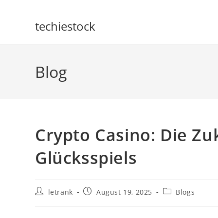
Skip
to
techiestock
content
Blog
Crypto Casino: Die Zuk
Glücksspiels
Post
Post
Post
letrank
August 19, 2025
Blogs
author:
published:
category: