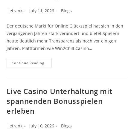
Post
Post
Post
letrank
July 11, 2026
Blogs
author:
published:
category:
Der deutsche Markt für Online Glücksspiel hat sich in den
vergangenen Jahren stark verändert und bietet Spielern
heute deutlich mehr Transparenz als noch vor einigen
Jahren. Plattformen wie Win2Chill Casino…
Deutscher
Continue Reading
Ratgeber
Für
Casinos
Und
Bonusangebote
Online
Live Casino Unterhaltung mit
spannenden Bonusspielen
erleben
Post
Post
Post
letrank
July 10, 2026
Blogs
author:
published:
category: