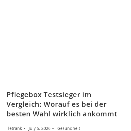
Leitfaden
Für
Unterhaltung,
Spiele
Und
Online-
Casino-
Erlebnisse
Pflegebox Testsieger im
Vergleich: Worauf es bei der
besten Wahl wirklich ankommt
Post
Post
Post
letrank
July 5, 2026
Gesundheit