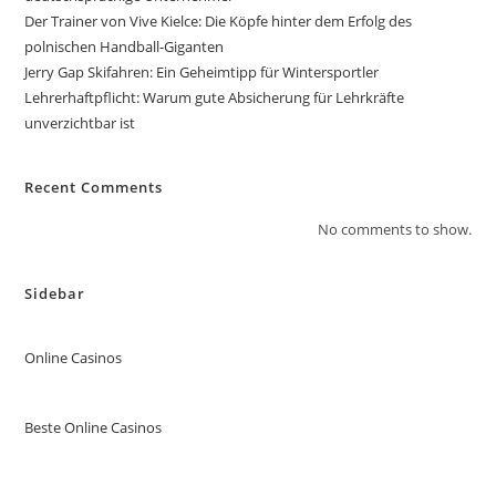
Der Trainer von Vive Kielce: Die Köpfe hinter dem Erfolg des
polnischen Handball-Giganten
Jerry Gap Skifahren: Ein Geheimtipp für Wintersportler
Lehrerhaftpflicht: Warum gute Absicherung für Lehrkräfte
unverzichtbar ist
Recent Comments
No comments to show.
Sidebar
Online Casinos
Beste Online Casinos