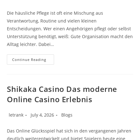
author:
published:
category:
Die häusliche Pflege ist oft eine Mischung aus
Verantwortung, Routine und vielen kleinen
Entscheidungen. Wer einen Angehörigen pflegt oder selbst
Unterstützung benötigt, weiß: Gute Organisation macht den
Alltag leichter. Dabei…
Pflegebox
Continue Reading
Testsieger
Im
Vergleich:
Worauf
Es
Bei
Shikaka Casino Das moderne
Der
Besten
Online Casino Erlebnis
Wahl
Wirklich
Ankommt
Post
Post
Post
letrank
July 4, 2026
Blogs
author:
published:
category:
Das Online Glücksspiel hat sich in den vergangenen Jahren
deutlich weiterentwickelt und bietet Spielern heute eine