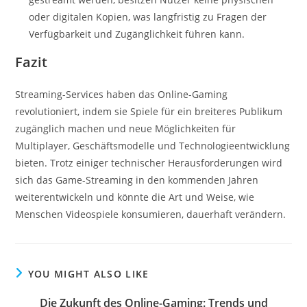
oder digitalen Kopien, was langfristig zu Fragen der
Verfügbarkeit und Zugänglichkeit führen kann.
Fazit
Streaming-Services haben das Online-Gaming
revolutioniert, indem sie Spiele für ein breiteres Publikum
zugänglich machen und neue Möglichkeiten für
Multiplayer, Geschäftsmodelle und Technologieentwicklung
bieten. Trotz einiger technischer Herausforderungen wird
sich das Game-Streaming in den kommenden Jahren
weiterentwickeln und könnte die Art und Weise, wie
Menschen Videospiele konsumieren, dauerhaft verändern.
YOU MIGHT ALSO LIKE
Die Zukunft des Online-Gaming: Trends und