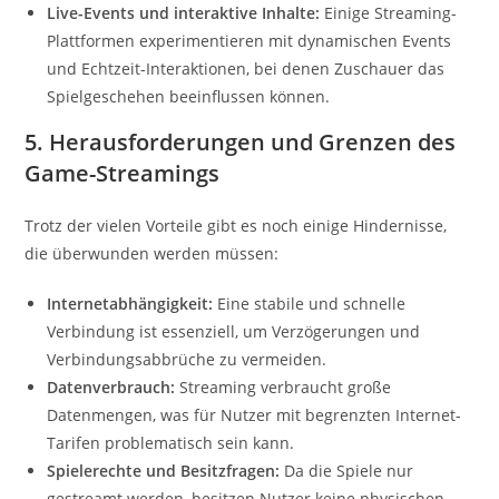
Live-Events und interaktive Inhalte:
Einige Streaming-
Plattformen experimentieren mit dynamischen Events
und Echtzeit-Interaktionen, bei denen Zuschauer das
Spielgeschehen beeinflussen können.
5. Herausforderungen und Grenzen des
Game-Streamings
Trotz der vielen Vorteile gibt es noch einige Hindernisse,
die überwunden werden müssen:
Internetabhängigkeit:
Eine stabile und schnelle
Verbindung ist essenziell, um Verzögerungen und
Verbindungsabbrüche zu vermeiden.
Datenverbrauch:
Streaming verbraucht große
Datenmengen, was für Nutzer mit begrenzten Internet-
Tarifen problematisch sein kann.
Spielerechte und Besitzfragen:
Da die Spiele nur
gestreamt werden, besitzen Nutzer keine physischen