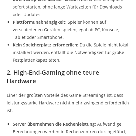
sofort starten, ohne lange Wartezeiten für Downloads
oder Updates.
Plattformunabhängigkeit:
Spieler können auf
verschiedenen Geräten spielen, egal ob PC, Konsole,
Tablet oder Smartphone.
Kein Speicherplatz erforderlich:
Da die Spiele nicht lokal
installiert werden, entfällt die Notwendigkeit für große
Festplattenkapazitäten.
2. High-End-Gaming ohne teure
Hardware
Einer der größten Vorteile des Game-Streamings ist, dass
leistungsstarke Hardware nicht mehr zwingend erforderlich
ist.
Server übernehmen die Rechenleistung:
Aufwendige
Berechnungen werden in Rechenzentren durchgeführt,