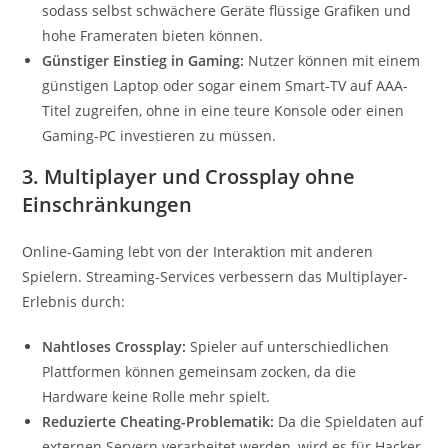
sodass selbst schwächere Geräte flüssige Grafiken und
hohe Frameraten bieten können.
Günstiger Einstieg in Gaming:
Nutzer können mit einem
günstigen Laptop oder sogar einem Smart-TV auf AAA-
Titel zugreifen, ohne in eine teure Konsole oder einen
Gaming-PC investieren zu müssen.
3. Multiplayer und Crossplay ohne
Einschränkungen
Online-Gaming lebt von der Interaktion mit anderen
Spielern. Streaming-Services verbessern das Multiplayer-
Erlebnis durch:
Nahtloses Crossplay:
Spieler auf unterschiedlichen
Plattformen können gemeinsam zocken, da die
Hardware keine Rolle mehr spielt.
Reduzierte Cheating-Problematik:
Da die Spieldaten auf
externen Servern verarbeitet werden, wird es für Hacker