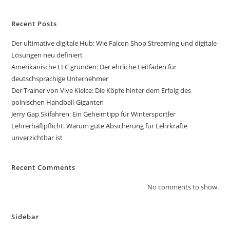
Recent Posts
Der ultimative digitale Hub: Wie Falcon Shop Streaming und digitale
Lösungen neu definiert
Amerikanische LLC gründen: Der ehrliche Leitfaden für
deutschsprachige Unternehmer
Der Trainer von Vive Kielce: Die Köpfe hinter dem Erfolg des
polnischen Handball-Giganten
Jerry Gap Skifahren: Ein Geheimtipp für Wintersportler
Lehrerhaftpflicht: Warum gute Absicherung für Lehrkräfte
unverzichtbar ist
Recent Comments
No comments to show.
Sidebar