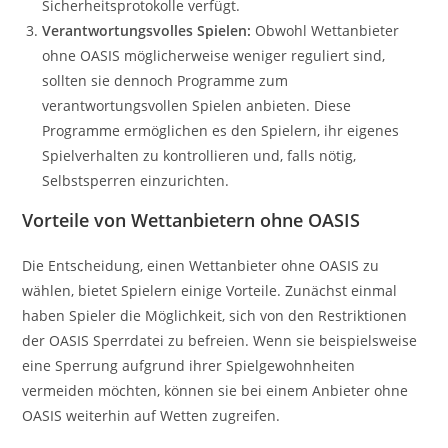
Sicherheitsprotokolle verfügt.
Verantwortungsvolles Spielen:
Obwohl Wettanbieter
ohne OASIS möglicherweise weniger reguliert sind,
sollten sie dennoch Programme zum
verantwortungsvollen Spielen anbieten. Diese
Programme ermöglichen es den Spielern, ihr eigenes
Spielverhalten zu kontrollieren und, falls nötig,
Selbstsperren einzurichten.
Vorteile von Wettanbietern ohne OASIS
Die Entscheidung, einen Wettanbieter ohne OASIS zu
wählen, bietet Spielern einige Vorteile. Zunächst einmal
haben Spieler die Möglichkeit, sich von den Restriktionen
der OASIS Sperrdatei zu befreien. Wenn sie beispielsweise
eine Sperrung aufgrund ihrer Spielgewohnheiten
vermeiden möchten, können sie bei einem Anbieter ohne
OASIS weiterhin auf Wetten zugreifen.