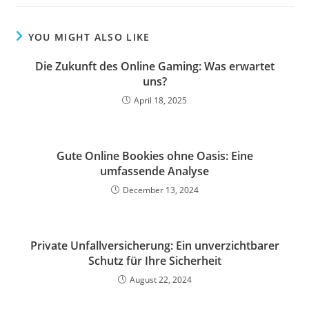
YOU MIGHT ALSO LIKE
Die Zukunft des Online Gaming: Was erwartet
uns?
April 18, 2025
Gute Online Bookies ohne Oasis: Eine
umfassende Analyse
December 13, 2024
Private Unfallversicherung: Ein unverzichtbarer
Schutz für Ihre Sicherheit
August 22, 2024