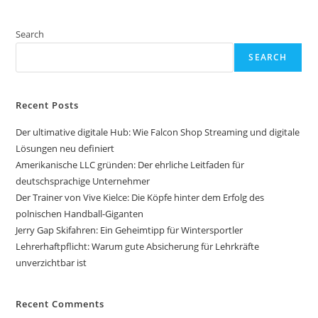
Search
SEARCH
Recent Posts
Der ultimative digitale Hub: Wie Falcon Shop Streaming und digitale
Lösungen neu definiert
Amerikanische LLC gründen: Der ehrliche Leitfaden für
deutschsprachige Unternehmer
Der Trainer von Vive Kielce: Die Köpfe hinter dem Erfolg des
polnischen Handball-Giganten
Jerry Gap Skifahren: Ein Geheimtipp für Wintersportler
Lehrerhaftpflicht: Warum gute Absicherung für Lehrkräfte
unverzichtbar ist
Recent Comments