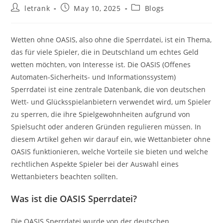
Post
Post
Post
letrank
May 10, 2025
Blogs
author:
published:
category:
Wetten ohne OASIS, also ohne die Sperrdatei, ist ein Thema,
das für viele Spieler, die in Deutschland um echtes Geld
wetten möchten, von Interesse ist. Die OASIS (Offenes
Automaten-Sicherheits- und Informationssystem)
Sperrdatei ist eine zentrale Datenbank, die von deutschen
Wett- und Glücksspielanbietern verwendet wird, um Spieler
zu sperren, die ihre Spielgewohnheiten aufgrund von
Spielsucht oder anderen Gründen regulieren müssen. In
diesem Artikel gehen wir darauf ein, wie Wettanbieter ohne
OASIS funktionieren, welche Vorteile sie bieten und welche
rechtlichen Aspekte Spieler bei der Auswahl eines
Wettanbieters beachten sollten.
Was ist die OASIS Sperrdatei?
Die OASIS Sperrdatei wurde von der deutschen