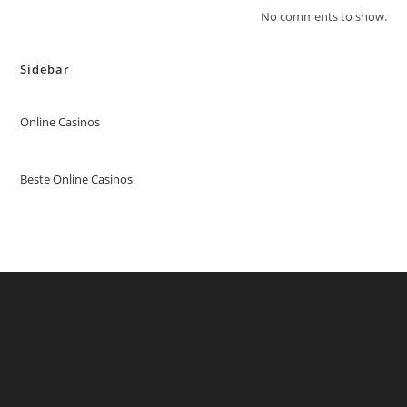
No comments to show.
Sidebar
Online Casinos
Beste Online Casinos