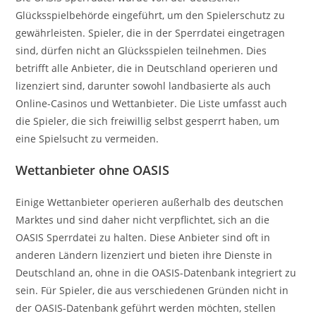
Glücksspielbehörde eingeführt, um den Spielerschutz zu
gewährleisten. Spieler, die in der Sperrdatei eingetragen
sind, dürfen nicht an Glücksspielen teilnehmen. Dies
betrifft alle Anbieter, die in Deutschland operieren und
lizenziert sind, darunter sowohl landbasierte als auch
Online-Casinos und Wettanbieter. Die Liste umfasst auch
die Spieler, die sich freiwillig selbst gesperrt haben, um
eine Spielsucht zu vermeiden.
Wettanbieter ohne OASIS
Einige Wettanbieter operieren außerhalb des deutschen
Marktes und sind daher nicht verpflichtet, sich an die
OASIS Sperrdatei zu halten. Diese Anbieter sind oft in
anderen Ländern lizenziert und bieten ihre Dienste in
Deutschland an, ohne in die OASIS-Datenbank integriert zu
sein. Für Spieler, die aus verschiedenen Gründen nicht in
der OASIS-Datenbank geführt werden möchten, stellen