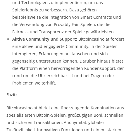
und Technologien zu implementieren, um das
Spielerlebnis zu verbessern. Dazu gehören
beispielsweise die Integration von Smart Contracts und
die Verwendung von Provably Fair-Spielen, die die
Fairness und Transparenz der Spiele gewährleisten.
Aktive Community und Support:
Bitcoincasino.at fördert
eine aktive und engagierte Community, in der Spieler
interagieren, Erfahrungen austauschen und sich
gegenseitig unterstützen können. Darüber hinaus bietet
die Plattform einen hervorragenden Kundensupport, der
rund um die Uhr erreichbar ist und bei Fragen oder
Problemen weiterhilft.
Fazit:
Bitcoincasino.at bietet eine überzeugende Kombination aus
spezialisierten Bitcoin-Spielen, großzügigen Boni, schnellen
und sicheren Transaktionen, Anonymität, globaler
Zugänglichkeit, innovativen Funktionen und einem starken