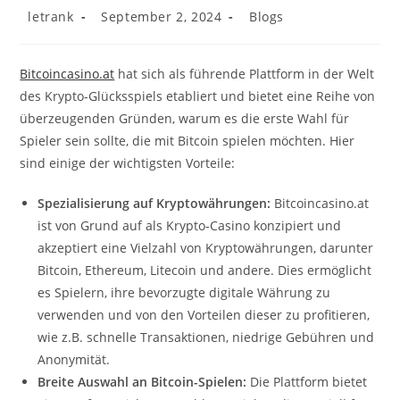
Post
Post
Post
letrank
September 2, 2024
Blogs
author:
published:
category:
Bitcoincasino.at
hat sich als führende Plattform in der Welt
des Krypto-Glücksspiels etabliert und bietet eine Reihe von
überzeugenden Gründen, warum es die erste Wahl für
Spieler sein sollte, die mit Bitcoin spielen möchten. Hier
sind einige der wichtigsten Vorteile:
Spezialisierung auf Kryptowährungen:
Bitcoincasino.at
ist von Grund auf als Krypto-Casino konzipiert und
akzeptiert eine Vielzahl von Kryptowährungen, darunter
Bitcoin, Ethereum, Litecoin und andere. Dies ermöglicht
es Spielern, ihre bevorzugte digitale Währung zu
verwenden und von den Vorteilen dieser zu profitieren,
wie z.B. schnelle Transaktionen, niedrige Gebühren und
Anonymität.
Breite Auswahl an Bitcoin-Spielen:
Die Plattform bietet