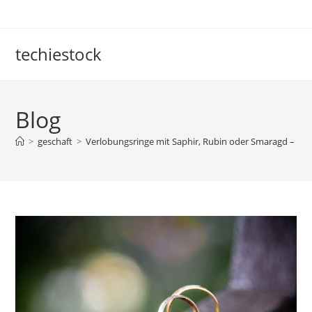
Skip
to
content
techiestock
Blog
>
geschaft
>
Verlobungsringe mit Saphir, Rubin oder Smaragd – Far