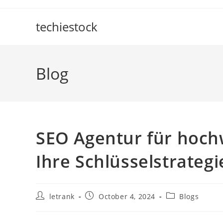
Skip
to
techiestock
content
Blog
SEO Agentur für hochw
Ihre Schlüsselstrategi
Post
Post
Post
letrank
October 4, 2024
Blogs
author:
published:
category: