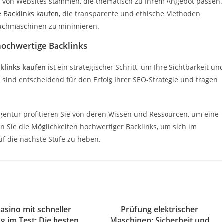
nks von Websites stammen, die thematisch zu Ihrem Angebot passen.
 Backlinks kaufen,
die transparente und ethische Methoden
Suchmaschinen zu minimieren.
 hochwertige Backlinks
klinks kaufen
ist ein strategischer Schritt, um Ihre Sichtbarkeit un
s sind entscheidend für den Erfolg Ihrer SEO-Strategie und tragen
entur profitieren Sie von deren Wissen und Ressourcen, um eine
en Sie die Möglichkeiten hochwertiger Backlinks, um sich im
f die nächste Stufe zu heben.
asino mit schneller
Prüfung elektrischer
g im Test: Die besten
Maschinen: Sicherheit und