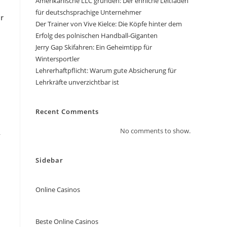
Amerikanische LLC gründen: Der ehrliche Leitfaden
für deutschsprachige Unternehmer
r
Der Trainer von Vive Kielce: Die Köpfe hinter dem
Erfolg des polnischen Handball-Giganten
Jerry Gap Skifahren: Ein Geheimtipp für
Wintersportler
Lehrerhaftpflicht: Warum gute Absicherung für
Lehrkräfte unverzichtbar ist
Recent Comments
No comments to show.
r
Sidebar
Online Casinos
Beste Online Casinos