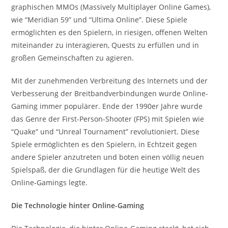
graphischen MMOs (Massively Multiplayer Online Games),
wie “Meridian 59” und “Ultima Online”. Diese Spiele
ermöglichten es den Spielern, in riesigen, offenen Welten
miteinander zu interagieren, Quests zu erfüllen und in
großen Gemeinschaften zu agieren.
Mit der zunehmenden Verbreitung des Internets und der
Verbesserung der Breitbandverbindungen wurde Online-
Gaming immer populärer. Ende der 1990er Jahre wurde
das Genre der First-Person-Shooter (FPS) mit Spielen wie
“Quake” und “Unreal Tournament” revolutioniert. Diese
Spiele ermöglichten es den Spielern, in Echtzeit gegen
andere Spieler anzutreten und boten einen völlig neuen
Spielspaß, der die Grundlagen für die heutige Welt des
Online-Gamings legte.
Die Technologie hinter Online-Gaming