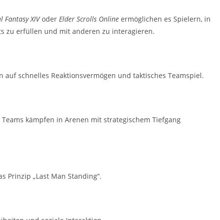
l Fantasy XIV
oder
Elder Scrolls Online
ermöglichen es Spielern, in
 zu erfüllen und mit anderen zu interagieren.
n auf schnelles Reaktionsvermögen und taktisches Teamspiel.
i Teams kämpfen in Arenen mit strategischem Tiefgang
s Prinzip „Last Man Standing“.