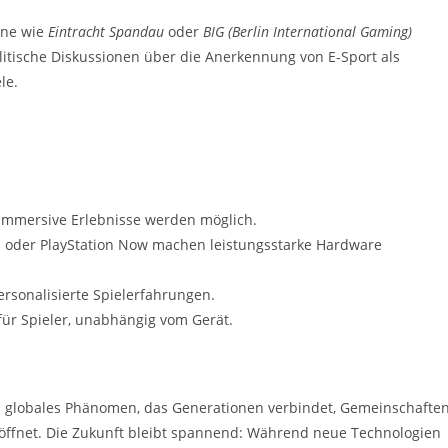
ine wie
Eintracht Spandau
oder
BIG (Berlin International Gaming)
itische Diskussionen über die Anerkennung von E-Sport als
le.
mmersive Erlebnisse werden möglich.
 oder PlayStation Now machen leistungsstarke Hardware
ersonalisierte Spielerfahrungen.
für Spieler, unabhängig vom Gerät.
ein globales Phänomen, das Generationen verbindet, Gemeinschafte
öffnet. Die Zukunft bleibt spannend: Während neue Technologien