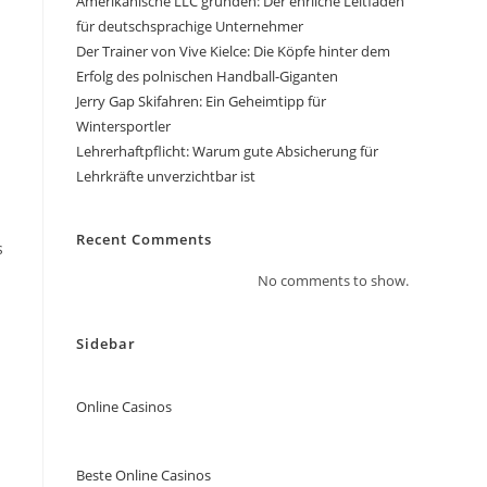
Amerikanische LLC gründen: Der ehrliche Leitfaden
für deutschsprachige Unternehmer
Der Trainer von Vive Kielce: Die Köpfe hinter dem
Erfolg des polnischen Handball-Giganten
Jerry Gap Skifahren: Ein Geheimtipp für
Wintersportler
Lehrerhaftpflicht: Warum gute Absicherung für
Lehrkräfte unverzichtbar ist
Recent Comments
s
No comments to show.
Sidebar
Online Casinos
Beste Online Casinos