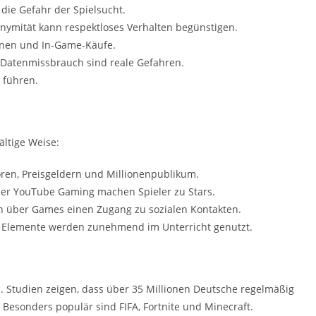
die Gefahr der Spielsucht.
ymität kann respektloses Verhalten begünstigen.
ionen und In-Game-Käufe.
Datenmissbrauch sind reale Gefahren.
 führen.
ältige Weise:
oren, Preisgeldern und Millionenpublikum.
der YouTube Gaming machen Spieler zu Stars.
 über Games einen Zugang zu sozialen Kontakten.
e Elemente werden zunehmend im Unterricht genutzt.
. Studien zeigen, dass über 35 Millionen Deutsche regelmäßig
. Besonders populär sind FIFA, Fortnite und Minecraft.