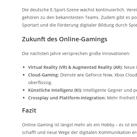
Die deutsche E-Sport-Szene wächst kontinuierlich. Vere
gehören zu den bekanntesten Teams. Zudem gibt es pol
Sportart und die Förderung digitaler Bildung durch Spie
Zukunft des Online-Gamings
Die nächsten Jahre versprechen große Innovationen:
Virtual Reality (VR) & Augmented Reality (AR):
Neue i
Cloud-Gaming:
Dienste wie GeForce Now, Xbox Cloud
überflüssig.
Künstliche Intelligenz (KI):
Intelligente Gegner und p
Crossplay und Plattform-Integration:
Mehr Freiheit 
Fazit
Online-Gaming ist längst mehr als ein Hobby – es ist 
schafft und neue Wege der digitalen Kommunikation er