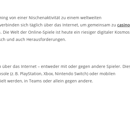
ming von einer Nischenaktivität zu einem weltweiten
erbinden sich täglich über das Internet, um gemeinsam zu
casino
 Die Welt der Online-Spiele ist heute ein riesiger digitaler Kosmos
usch und auch Herausforderungen.
 über das Internet – entweder mit oder gegen andere Spieler. Die
ole (z. B. PlayStation, Xbox, Nintendo Switch) oder mobilen
ielt werden, in Teams oder allein gegen andere.