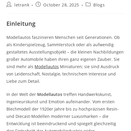
Post
Post
Post
letrank
October 28, 2025
Blogs
author:
published:
category:
Einleitung
Modellautos faszinieren Menschen seit Generationen. Ob
als Kinderspielzeug, Sammlerstück oder als aufwendig
gestaltetes Ausstellungsobjekt – die kleinen Nachbildungen
großer Automobile haben ihren ganz eigenen Zauber. Sie
sind mehr als
Modellautos
Miniaturen; sie sind Ausdruck
von Leidenschaft, Nostalgie, technischem Interesse und
Liebe zum Detail.
In der Welt der
Modellautos
treffen Handwerkskunst,
Ingenieurskunst und Emotion aufeinander. Vom ersten
Blechmodell der 1920er Jahre bis zu hochpräzisen Resin-
und Diecast-Modellen moderner Luxusmarken – die
Entwicklung ist beeindruckend und spiegelt gleichzeitig
den Fortschritt der Automobilindustrie wider.