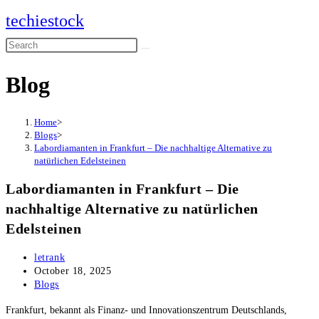
Skip
techiestock
to
Search
content
this
Blog
website
Home
>
Blogs
>
Labordiamanten in Frankfurt – Die nachhaltige Alternative zu
natürlichen Edelsteinen
Labordiamanten in Frankfurt – Die
nachhaltige Alternative zu natürlichen
Edelsteinen
Post
letrank
author:
Post
October 18, 2025
published:
Post
Blogs
category:
Frankfurt, bekannt als Finanz- und Innovationszentrum Deutschlands,