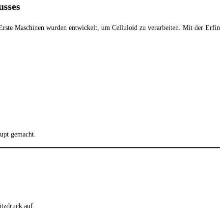
usses
k. Erste Maschinen wurden entwickelt, um Celluloid zu verarbeiten. Mit der Er
aupt gemacht.
itzdruck auf