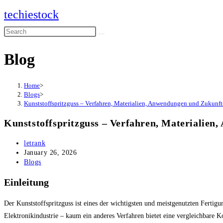
Skip
techiestock
to
Search
content
this
Blog
website
Home
>
Blogs
>
Kunststoffspritzguss – Verfahren, Materialien, Anwendungen und Zukunft
Kunststoffspritzguss – Verfahren, Materialie
Post
letrank
author:
Post
January 26, 2026
published:
Post
Blogs
category:
Einleitung
Der Kunststoffspritzguss ist eines der wichtigsten und meistgenutzten Ferti
Elektronikindustrie – kaum ein anderes Verfahren bietet eine vergleichbare K