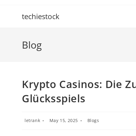
Skip
to
techiestock
content
Blog
Krypto Casinos: Die Z
Glücksspiels
Post
Post
Post
letrank
May 15, 2025
Blogs
author:
published:
category: