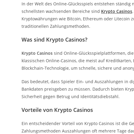
In der Welt des Online-Glücksspiels entstehen ständi
schnellsten wachsenden Bereiche sind
Krypto Casinos
Kryptowährungen wie Bitcoin, Ethereum oder Litecoin z
traditionellen Zahlungsmethoden.
Was sind Krypto Casinos?
Krypto Casinos
sind Online-Glücksspielplattformen, di
klassischen Online-Casinos, die meist auf Kreditkarten
Blockchain-Technologie, um schnelle, sichere und anon
Das bedeutet, dass Spieler Ein- und Auszahlungen in 
Bankdaten preisgeben zu müssen. Dadurch bieten Krypt
Sicherheit gegen Betrug und Identitätsdiebstahl.
Vorteile von Krypto Casinos
Ein entscheidender Vorteil von Krypto Casinos ist die
Zahlungsmethoden Auszahlungen oft mehrere Tage daue