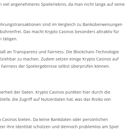
n viel angenehmeres Spielerlebnis, da man nicht lange auf seine
währungstransaktionen sind im Vergleich zu Banküberweisungen
bührenfrei. Das macht Krypto Casinos besonders attraktiv für
 tätigen.
Maß an Transparenz und Fairness. Die Blockchain-Technologie
ollziehbar zu machen. Zudem setzen einige Krypto Casinos auf
e Fairness der Spielergebnisse selbst überprüfen können.
cherheit der Daten. Krypto Casinos punkten hier durch die
Stelle, die Zugriff auf Nutzerdaten hat, was das Risiko von
o Casinos bieten. Da keine Bankdaten oder persönlichen
er ihre Identität schützen und dennoch problemlos am Spiel