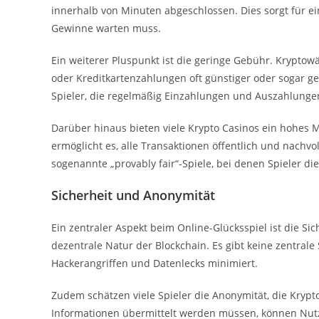
innerhalb von Minuten abgeschlossen. Dies sorgt für ei
Gewinne warten muss.
Ein weiterer Pluspunkt ist die geringe Gebühr. Krypto
oder Kreditkartenzahlungen oft günstiger oder sogar ge
Spieler, die regelmäßig Einzahlungen und Auszahlungen
Darüber hinaus bieten viele Krypto Casinos ein hohes 
ermöglicht es, alle Transaktionen öffentlich und nachv
sogenannte „provably fair“-Spiele, bei denen Spieler di
Sicherheit und Anonymität
Ein zentraler Aspekt beim Online-Glücksspiel ist die Si
dezentrale Natur der Blockchain. Es gibt keine zentrale 
Hackerangriffen und Datenlecks minimiert.
Zudem schätzen viele Spieler die Anonymität, die Krypt
Informationen übermittelt werden müssen, können Nutz