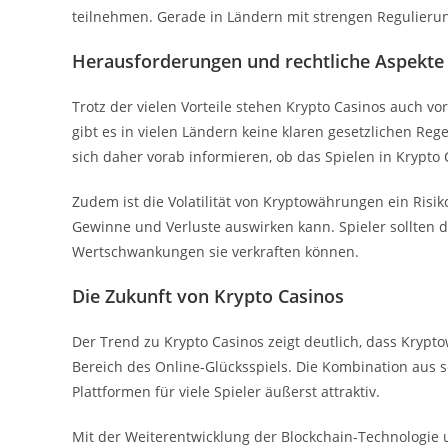
teilnehmen. Gerade in Ländern mit strengen Regulierung
Herausforderungen und rechtliche Aspekte
Trotz der vielen Vorteile stehen Krypto Casinos auch v
gibt es in vielen Ländern keine klaren gesetzlichen Reg
sich daher vorab informieren, ob das Spielen in Krypto C
Zudem ist die Volatilität von Kryptowährungen ein Risik
Gewinne und Verluste auswirken kann. Spieler sollten d
Wertschwankungen sie verkraften können.
Die Zukunft von Krypto Casinos
Der Trend zu Krypto Casinos zeigt deutlich, dass Kry
Bereich des Online-Glücksspiels. Die Kombination aus s
Plattformen für viele Spieler äußerst attraktiv.
Mit der Weiterentwicklung der Blockchain-Technologie