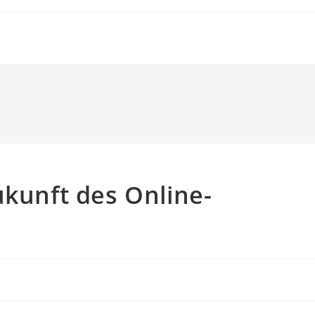
ukunft des Online-