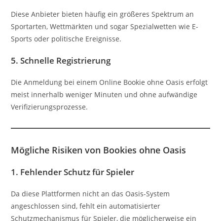
Diese Anbieter bieten häufig ein größeres Spektrum an
Sportarten, Wettmärkten und sogar Spezialwetten wie E-
Sports oder politische Ereignisse.
5. Schnelle Registrierung
Die Anmeldung bei einem Online Bookie ohne Oasis erfolgt
meist innerhalb weniger Minuten und ohne aufwändige
Verifizierungsprozesse.
Mögliche Risiken von Bookies ohne Oasis
1. Fehlender Schutz für Spieler
Da diese Plattformen nicht an das Oasis-System
angeschlossen sind, fehlt ein automatisierter
Schutzmechanismus für Spieler, die möglicherweise ein