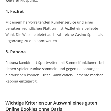
weiterer Pluspunkt.
4. FezBet
Mit einem hervorragenden Kundenservice und einer
benutzerfreundlichen Plattform ist FezBet eine beliebte
Wahl. Die Website bietet auch zahlreiche Casino-Spiele als
Ergänzung zu den Sportwetten.
5. Rabona
Rabona kombiniert Sportwetten mit Sammelfunktionen, bei
denen Spieler Punkte sammeln und gegen Belohnungen
eintauschen können. Diese Gamification-Elemente machen
Rabona einzigartig.
Wichtige Kriterien zur Auswahl eines guten
Online Bookies ohne Oasis