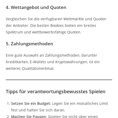
4. Wettangebot und Quoten
Vergleichen Sie die verfügbaren Wettmärkte und Quoten
der Anbieter. Die besten Bookies bieten ein breites
Spektrum und wettbewerbsfähige Quoten.
5. Zahlungsmethoden
Eine gute Auswahl an Zahlungsmethoden, darunter
Kreditkarten, E-Wallets und Kryptowährungen, ist ein
weiteres Qualitätsmerkmal.
Tipps für verantwortungsbewusstes Spielen
Setzen Sie ein Budget:
Legen Sie ein monatliches Limit
fest und halten Sie sich daran.
Machen Sie Pausen:
Spielen Sie nicht über einen