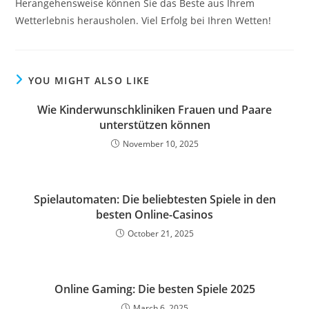
Herangehensweise können Sie das Beste aus Ihrem
Wetterlebnis herausholen. Viel Erfolg bei Ihren Wetten!
YOU MIGHT ALSO LIKE
Wie Kinderwunschkliniken Frauen und Paare
unterstützen können
November 10, 2025
Spielautomaten: Die beliebtesten Spiele in den
besten Online-Casinos
October 21, 2025
Online Gaming: Die besten Spiele 2025
March 6, 2025