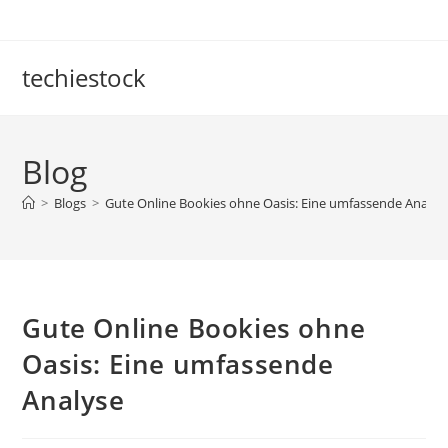
Skip
to
content
techiestock
Blog
>
Blogs
>
Gute Online Bookies ohne Oasis: Eine umfassende Analys
Gute Online Bookies ohne
Oasis: Eine umfassende
Analyse