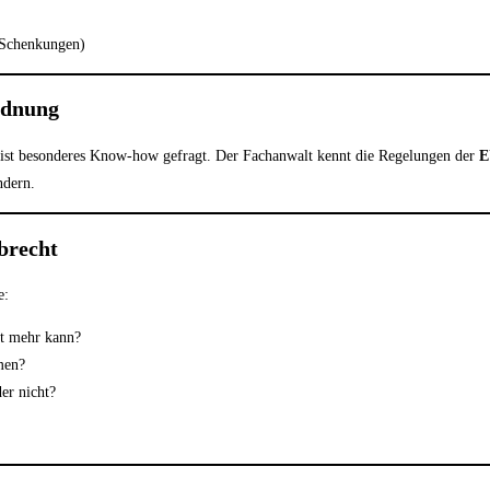
e Schenkungen)
rdnung
 ist besonderes Know-how gefragt. Der Fachanwalt kennt die Regelungen der
E
ndern.
brecht
e:
ht mehr kann?
men?
er nicht?