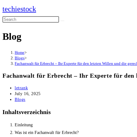
Skip
techiestock
to
Search
content
this
Blog
website
Home
>
Blogs
>
Fachanwalt für Erbrecht – Ihr Experte für den letzten Willen und die gere
Fachanwalt für Erbrecht – Ihr Experte für den 
Post
letrank
author:
Post
July 16, 2025
published:
Post
Blogs
category:
Inhaltsverzeichnis
Einleitung
Was ist ein Fachanwalt für Erbrecht?