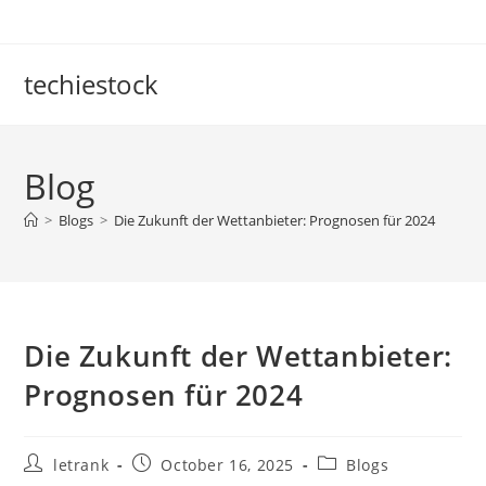
Skip
to
content
techiestock
Blog
>
Blogs
>
Die Zukunft der Wettanbieter: Prognosen für 2024
Die Zukunft der Wettanbieter:
Prognosen für 2024
Post
Post
Post
letrank
October 16, 2025
Blogs
author:
published:
category: