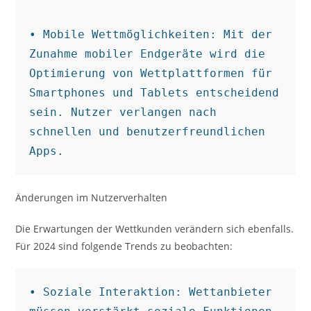
• Mobile Wettmöglichkeiten: Mit der 
Zunahme mobiler Endgeräte wird die 
Optimierung von Wettplattformen für 
Smartphones und Tablets entscheidend 
sein. Nutzer verlangen nach 
schnellen und benutzerfreundlichen 
Apps.
Änderungen im Nutzerverhalten
Die Erwartungen der Wettkunden verändern sich ebenfalls.
Für 2024 sind folgende Trends zu beobachten:
• Soziale Interaktion: Wettanbieter 