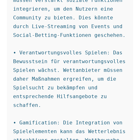
müssen verstärkt soziale Funktionen 
integrieren, um den Nutzern eine 
Community zu bieten. Dies könnte 
durch Live-Streaming von Events und 
Social-Betting-Funktionen geschehen.

• Verantwortungsvolles Spielen: Das 
Bewusstsein für verantwortungsvolles 
Spielen wächst. Wettanbieter müssen 
daher Maßnahmen ergreifen, um die 
Spielsucht zu bekämpfen und 
entsprechende Hilfsangebote zu 
schaffen.

• Gamification: Die Integration von 
Spielelementen kann das Wetterlebnis 