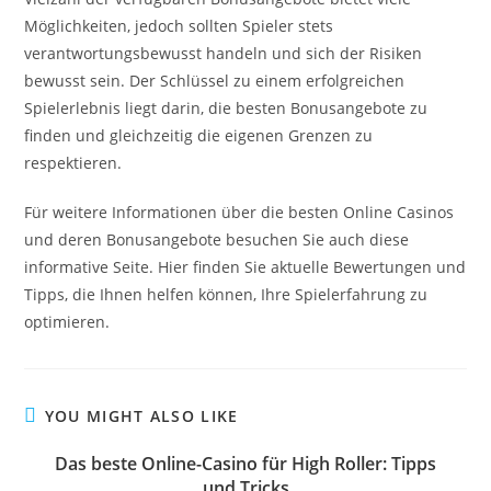
Möglichkeiten, jedoch sollten Spieler stets
verantwortungsbewusst handeln und sich der Risiken
bewusst sein. Der Schlüssel zu einem erfolgreichen
Spielerlebnis liegt darin, die besten Bonusangebote zu
finden und gleichzeitig die eigenen Grenzen zu
respektieren.
Für weitere Informationen über die besten Online Casinos
und deren Bonusangebote besuchen Sie auch diese
informative Seite. Hier finden Sie aktuelle Bewertungen und
Tipps, die Ihnen helfen können, Ihre Spielerfahrung zu
optimieren.
YOU MIGHT ALSO LIKE
Das beste Online-Casino für High Roller: Tipps
und Tricks