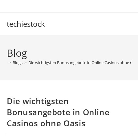
Skip
to
content
techiestock
Blog
>
Blogs
>
Die wichtigsten Bonusangebote in Online Casinos ohne Oas
Die wichtigsten
Bonusangebote in Online
Casinos ohne Oasis