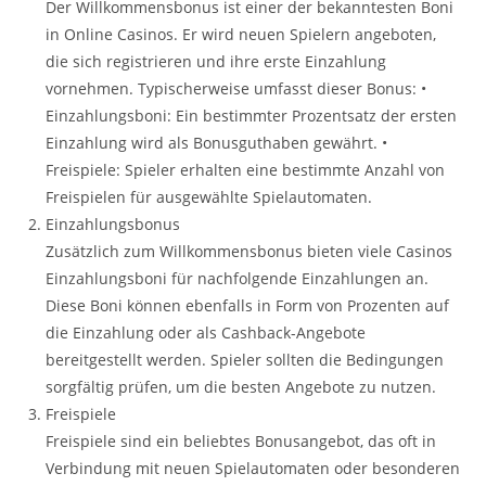
Der Willkommensbonus ist einer der bekanntesten Boni
in Online Casinos. Er wird neuen Spielern angeboten,
die sich registrieren und ihre erste Einzahlung
vornehmen. Typischerweise umfasst dieser Bonus: •
Einzahlungsboni: Ein bestimmter Prozentsatz der ersten
Einzahlung wird als Bonusguthaben gewährt. •
Freispiele: Spieler erhalten eine bestimmte Anzahl von
Freispielen für ausgewählte Spielautomaten.
Einzahlungsbonus
Zusätzlich zum Willkommensbonus bieten viele Casinos
Einzahlungsboni für nachfolgende Einzahlungen an.
Diese Boni können ebenfalls in Form von Prozenten auf
die Einzahlung oder als Cashback-Angebote
bereitgestellt werden. Spieler sollten die Bedingungen
sorgfältig prüfen, um die besten Angebote zu nutzen.
Freispiele
Freispiele sind ein beliebtes Bonusangebot, das oft in
Verbindung mit neuen Spielautomaten oder besonderen