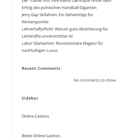
Der Trainer von Vive Kielce: Die Köpfe hinter dem
Erfolg des polnischen Handball-Giganten
Jerry Gap Skifahren: Ein Geheimtipp für
Wintersportler
Lehrerhaftpflicht: Warum gute Absicherung für
Lehrkräfte unverzichtbar ist
Labor Diamanten: Revolutionäre Eleganz für
nachhaltigen Luxus
Recent Comments
No comments to show.
Sidebar
Online Casinos
h
Beste Online Casinos