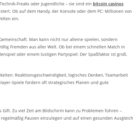
Technik-Freaks oder Jugendliche – sie sind ein
bitcoin casinos
stert. Ob auf dem Handy, der Konsole oder dem PC: Millionen von
elten ein.
Gemeinschaft. Man kann nicht nur alleine spielen, sondern
llig Fremden aus aller Welt. Ob bei einem schnellen Match in
nspiel oder einem lustigen Partyspiel: Der Spaßfaktor ist groß.
gkeiten: Reaktionsgeschwindigkeit, logisches Denken, Teamarbeit
yer-Spiele fordern oft strategisches Planen und gute
s Gift. Zu viel Zeit am Bildschirm kann zu Problemen führen –
tig, regelmäßig Pausen einzulegen und auf einen gesunden Ausgleic