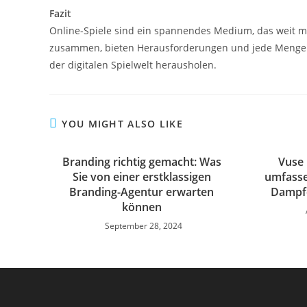
Fazit
Online-Spiele sind ein spannendes Medium, das weit me
zusammen, bieten Herausforderungen und jede Menge Sp
der digitalen Spielwelt herausholen.
YOU MIGHT ALSO LIKE
Branding richtig gemacht: Was
Vuse 
Sie von einer erstklassigen
umfasse
Branding-Agentur erwarten
Dampfe
können
September 28, 2024