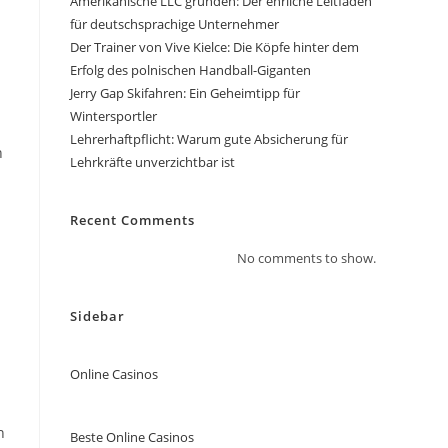
Amerikanische LLC gründen: Der ehrliche Leitfaden
für deutschsprachige Unternehmer
Der Trainer von Vive Kielce: Die Köpfe hinter dem
Erfolg des polnischen Handball-Giganten
Jerry Gap Skifahren: Ein Geheimtipp für
Wintersportler
Lehrerhaftpflicht: Warum gute Absicherung für
h
Lehrkräfte unverzichtbar ist
Recent Comments
No comments to show.
Sidebar
Online Casinos
n
Beste Online Casinos