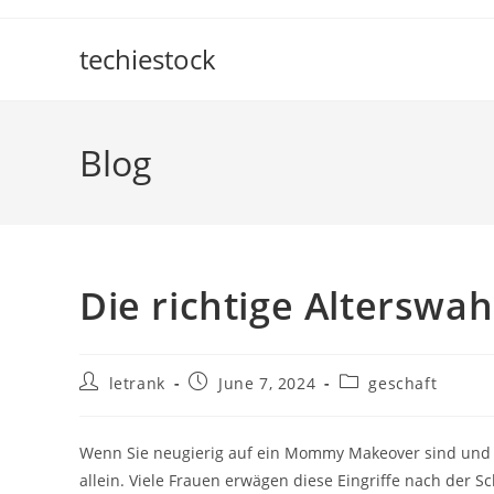
Skip
to
techiestock
content
Blog
Die richtige Altersw
Post
Post
Post
letrank
June 7, 2024
geschaft
author:
published:
category:
Wenn Sie neugierig auf ein Mommy Makeover sind und sic
allein. Viele Frauen erwägen diese Eingriffe nach der 