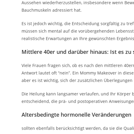
Aussehen wiederherzustellen, insbesondere wenn Bewegu
Bauchmuskeln adressiert hat.
Es ist jedoch wichtig, die Entscheidung sorgfältig zu tr
müssen sich mental auf die vorübergehenden Lebenss
realistische Erwartungen an Ihre gewünschten Ergebni
Mittlere 40er und darüber hinaus: Ist es zu 
Viele Frauen fragen sich, ob es nach den mittleren 40er
Antwort lautet oft “nein”. Ein Mommy Makeover in dies
aber es ist wichtig, sich der zusätzlichen Überlegunge
Die Heilung kann langsamer verlaufen, und Ihr Körper b
entscheidend, die prä- und postoperativen Anweisunge
Altersbedingte hormonelle Veränderungen
sollten ebenfalls berücksichtigt werden, da sie die Qual