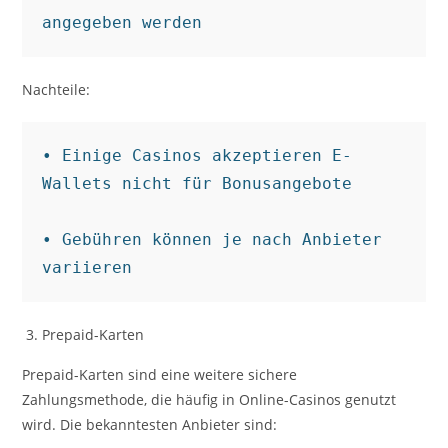
angegeben werden
Nachteile:
• Einige Casinos akzeptieren E-
Wallets nicht für Bonusangebote

• Gebühren können je nach Anbieter 
variieren
Prepaid-Karten
Prepaid-Karten sind eine weitere sichere
Zahlungsmethode, die häufig in Online-Casinos genutzt
wird. Die bekanntesten Anbieter sind: