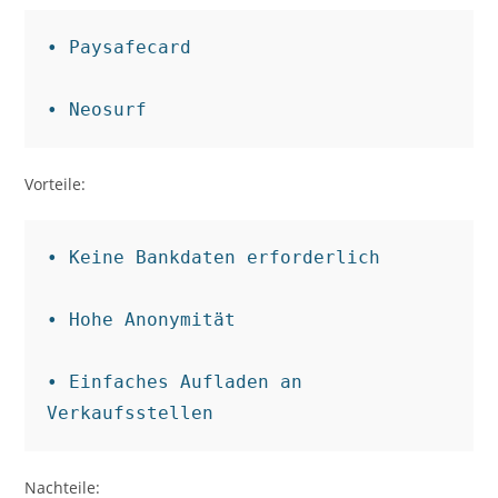
• Paysafecard

• Neosurf
Vorteile:
• Keine Bankdaten erforderlich

• Hohe Anonymität

• Einfaches Aufladen an 
Verkaufsstellen
Nachteile: