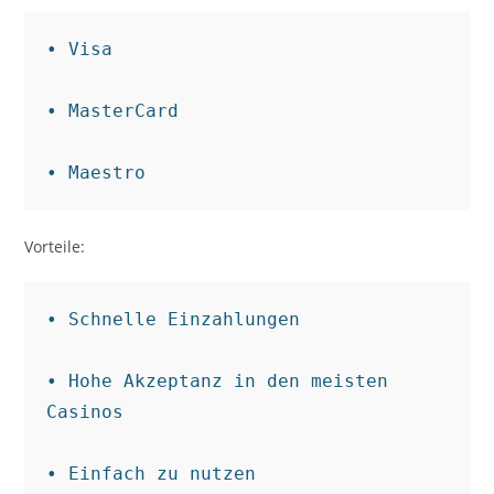
• Visa

• MasterCard

• Maestro
Vorteile:
• Schnelle Einzahlungen

• Hohe Akzeptanz in den meisten 
Casinos

• Einfach zu nutzen