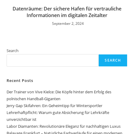
Datenräume: Der sichere Hafen für vertrauliche
Informationen im digitalen Zeitalter
September 2, 2024
Search
SEARCH
Recent Posts
Der Trainer von Vive Kielce: Die Köpfe hinter dem Erfolg des
polnischen Handball-Giganten
Jerry Gap Skifahren: Ein Geheimtipp für Wintersportler
Lehrerhaftpflicht: Warum gute Absicherung für Lehrkräfte
unverzichtbar ist
Labor Diamanten: Revolutionäre Eleganz für nachhaltigen Luxus
Balayage Frankfurt – Natürliche Farbverläufe für einen modernen