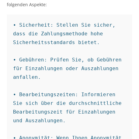
folgenden Aspekte:
• Sicherheit: Stellen Sie sicher, 
dass die Zahlungsmethode hohe 
Sicherheitsstandards bietet.

• Gebühren: Prüfen Sie, ob Gebühren 
für Einzahlungen oder Auszahlungen 
anfallen.

• Bearbeitungszeiten: Informieren 
Sie sich über die durchschnittliche 
Bearbeitungszeit für Einzahlungen 
und Auszahlungen.

• Anonymität: Wenn Ihnen Anonymität 