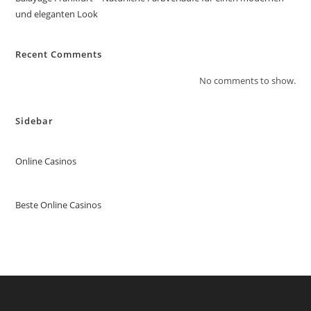
und eleganten Look
Recent Comments
No comments to show.
Sidebar
Online Casinos
Beste Online Casinos