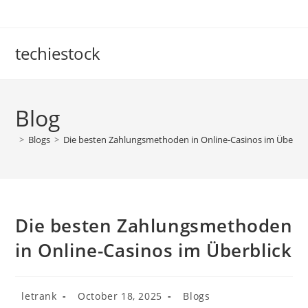
Skip
to
content
techiestock
Blog
>
Blogs
>
Die besten Zahlungsmethoden in Online-Casinos im Überbli
Die besten Zahlungsmethoden
in Online-Casinos im Überblick
Post
Post
Post
letrank
October 18, 2025
Blogs
author:
published:
category: