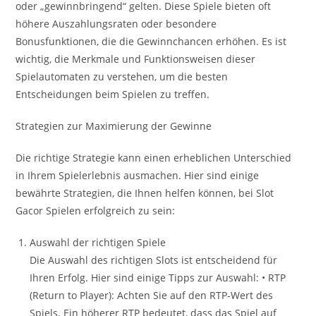
oder „gewinnbringend“ gelten. Diese Spiele bieten oft
höhere Auszahlungsraten oder besondere
Bonusfunktionen, die die Gewinnchancen erhöhen. Es ist
wichtig, die Merkmale und Funktionsweisen dieser
Spielautomaten zu verstehen, um die besten
Entscheidungen beim Spielen zu treffen.
Strategien zur Maximierung der Gewinne
Die richtige Strategie kann einen erheblichen Unterschied
in Ihrem Spielerlebnis ausmachen. Hier sind einige
bewährte Strategien, die Ihnen helfen können, bei Slot
Gacor Spielen erfolgreich zu sein:
Auswahl der richtigen Spiele
Die Auswahl des richtigen Slots ist entscheidend für
Ihren Erfolg. Hier sind einige Tipps zur Auswahl: • RTP
(Return to Player): Achten Sie auf den RTP-Wert des
Spiels. Ein höherer RTP bedeutet, dass das Spiel auf