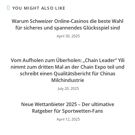
YOU MIGHT ALSO LIKE
Warum Schweizer Online-Casinos die beste Wahl
für sicheres und spannendes Glücksspiel sind
April 30, 2025
Vom Aufholen zum Überholen: „Chain Leader“ Yili
nimmt zum dritten Mal an der Chain Expo teil und
schreibt einen Qualitätsbericht für Chinas
Milchindustrie
July 20, 2025
Neue Wettanbieter 2025 – Der ultimative
Ratgeber für Sportwetten-Fans
April 12, 2025