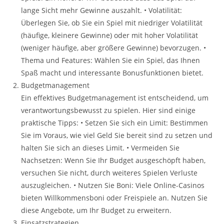
lange Sicht mehr Gewinne auszahlt. • Volatilität:
Überlegen Sie, ob Sie ein Spiel mit niedriger Volatilität
(häufige, kleinere Gewinne) oder mit hoher Volatilität
(weniger häufige, aber größere Gewinne) bevorzugen. •
Thema und Features: Wählen Sie ein Spiel, das Ihnen
Spaß macht und interessante Bonusfunktionen bietet.
Budgetmanagement
Ein effektives Budgetmanagement ist entscheidend, um
verantwortungsbewusst zu spielen. Hier sind einige
praktische Tipps: • Setzen Sie sich ein Limit: Bestimmen
Sie im Voraus, wie viel Geld Sie bereit sind zu setzen und
halten Sie sich an dieses Limit. • Vermeiden Sie
Nachsetzen: Wenn Sie Ihr Budget ausgeschöpft haben,
versuchen Sie nicht, durch weiteres Spielen Verluste
auszugleichen. • Nutzen Sie Boni: Viele Online-Casinos
bieten Willkommensboni oder Freispiele an. Nutzen Sie
diese Angebote, um Ihr Budget zu erweitern.
Einsatzstrategien