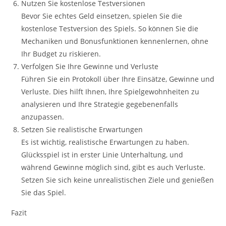
Nutzen Sie kostenlose Testversionen
Bevor Sie echtes Geld einsetzen, spielen Sie die
kostenlose Testversion des Spiels. So können Sie die
Mechaniken und Bonusfunktionen kennenlernen, ohne
Ihr Budget zu riskieren.
Verfolgen Sie Ihre Gewinne und Verluste
Führen Sie ein Protokoll über Ihre Einsätze, Gewinne und
Verluste. Dies hilft Ihnen, Ihre Spielgewohnheiten zu
analysieren und Ihre Strategie gegebenenfalls
anzupassen.
Setzen Sie realistische Erwartungen
Es ist wichtig, realistische Erwartungen zu haben.
Glücksspiel ist in erster Linie Unterhaltung, und
während Gewinne möglich sind, gibt es auch Verluste.
Setzen Sie sich keine unrealistischen Ziele und genießen
Sie das Spiel.
Fazit