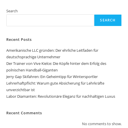
Search
SEARCH
Recent Posts
Amerikanische LLC gründen: Der ehrliche Leitfaden für
deutschsprachige Unternehmer
Der Trainer von Vive Kielce: Die Köpfe hinter dem Erfolg des
polnischen Handball-Giganten
Jerry Gap Skifahren: Ein Geheimtipp für Wintersportler
Lehrerhaftpflicht: Warum gute Absicherung für Lehrkräfte
unverzichtbar ist
Labor Diamanten: Revolutionäre Eleganz für nachhaltigen Luxus
Recent Comments
No comments to show.