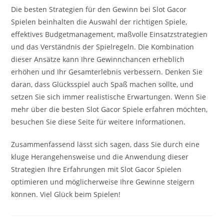
Die besten Strategien für den Gewinn bei Slot Gacor
Spielen beinhalten die Auswahl der richtigen Spiele,
effektives Budgetmanagement, maßvolle Einsatzstrategien
und das Verständnis der Spielregeln. Die Kombination
dieser Ansätze kann Ihre Gewinnchancen erheblich
erhöhen und Ihr Gesamterlebnis verbessern. Denken Sie
daran, dass Glücksspiel auch Spaß machen sollte, und
setzen Sie sich immer realistische Erwartungen. Wenn Sie
mehr über die besten Slot Gacor Spiele erfahren möchten,
besuchen Sie diese Seite für weitere Informationen.
Zusammenfassend lässt sich sagen, dass Sie durch eine
kluge Herangehensweise und die Anwendung dieser
Strategien Ihre Erfahrungen mit Slot Gacor Spielen
optimieren und möglicherweise Ihre Gewinne steigern
können. Viel Glück beim Spielen!