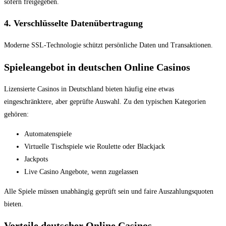
sofern freigegeben.
4. Verschlüsselte Datenübertragung
Moderne SSL-Technologie schützt persönliche Daten und Transaktionen.
Spieleangebot in deutschen Online Casinos
Lizensierte Casinos in Deutschland bieten häufig eine etwas
eingeschränktere, aber geprüfte Auswahl. Zu den typischen Kategorien
gehören:
Automatenspiele
Virtuelle Tischspiele wie Roulette oder Blackjack
Jackpots
Live Casino Angebote, wenn zugelassen
Alle Spiele müssen unabhängig geprüft sein und faire Auszahlungsquoten
bieten.
Vorteile deutscher Online Casinos