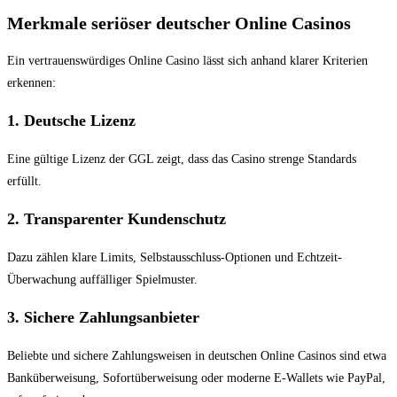
Merkmale seriöser deutscher Online Casinos
Ein vertrauenswürdiges Online Casino lässt sich anhand klarer Kriterien
erkennen:
1. Deutsche Lizenz
Eine gültige Lizenz der GGL zeigt, dass das Casino strenge Standards
erfüllt.
2. Transparenter Kundenschutz
Dazu zählen klare Limits, Selbstausschluss-Optionen und Echtzeit-
Überwachung auffälliger Spielmuster.
3. Sichere Zahlungsanbieter
Beliebte und sichere Zahlungsweisen in deutschen Online Casinos sind etwa
Banküberweisung, Sofortüberweisung oder moderne E-Wallets wie PayPal,