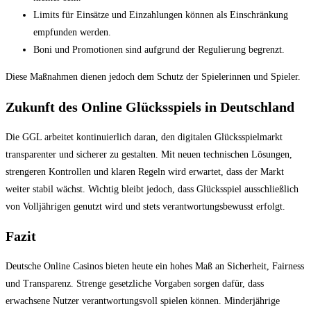
Limits für Einsätze und Einzahlungen können als Einschränkung
empfunden werden.
Boni und Promotionen sind aufgrund der Regulierung begrenzt.
Diese Maßnahmen dienen jedoch dem Schutz der Spielerinnen und Spieler.
Zukunft des Online Glücksspiels in Deutschland
Die GGL arbeitet kontinuierlich daran, den digitalen Glücksspielmarkt
transparenter und sicherer zu gestalten. Mit neuen technischen Lösungen,
strengeren Kontrollen und klaren Regeln wird erwartet, dass der Markt
weiter stabil wächst. Wichtig bleibt jedoch, dass Glücksspiel ausschließlich
von Volljährigen genutzt wird und stets verantwortungsbewusst erfolgt.
Fazit
Deutsche Online Casinos bieten heute ein hohes Maß an Sicherheit, Fairness
und Transparenz. Strenge gesetzliche Vorgaben sorgen dafür, dass
erwachsene Nutzer verantwortungsvoll spielen können. Minderjährige