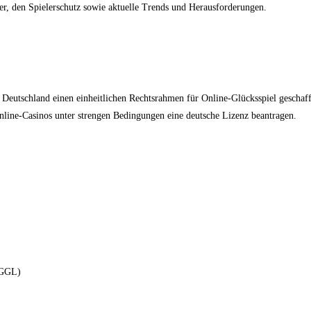
r, den Spielerschutz sowie aktuelle Trends und Herausforderungen.
at Deutschland einen einheitlichen Rechtsrahmen für Online-Glücksspiel gesch
Online-Casinos unter strengen Bedingungen eine deutsche Lizenz beantragen.
(GGL)