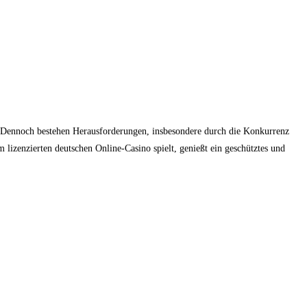
t. Dennoch bestehen Herausforderungen, insbesondere durch die Konkurrenz
lizenzierten deutschen Online-Casino spielt, genießt ein geschütztes und