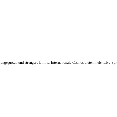
lungsquoten und strengere Limits. Internationale Casinos bieten meist Live-Sp