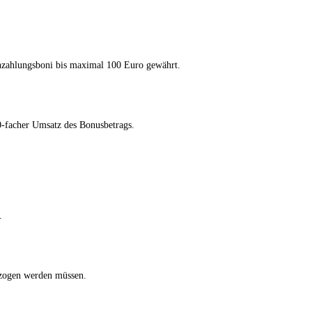
Einzahlungsboni bis maximal 100 Euro gewährt.
0-facher Umsatz des Bonusbetrags.
.
ezogen werden müssen.