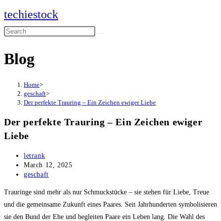
Skip
techiestock
to
Search
content
this
Blog
website
Home
>
geschaft
>
Der perfekte Trauring – Ein Zeichen ewiger Liebe
Der perfekte Trauring – Ein Zeichen ewiger
Liebe
Post
letrank
author:
Post
March 12, 2025
published:
Post
geschaft
category:
Trauringe sind mehr als nur Schmuckstücke – sie stehen für Liebe, Treue
und die gemeinsame Zukunft eines Paares. Seit Jahrhunderten symbolisieren
sie den Bund der Ehe und begleiten Paare ein Leben lang. Die Wahl des