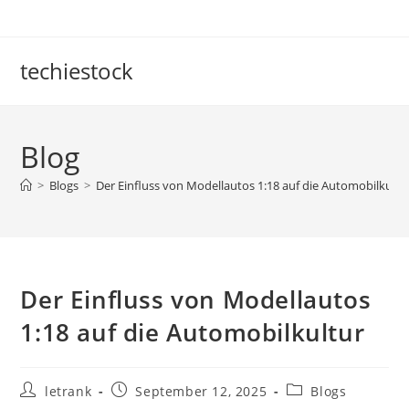
Skip
to
content
techiestock
Blog
>
Blogs
>
Der Einfluss von Modellautos 1:18 auf die Automobilkultu
Der Einfluss von Modellautos
1:18 auf die Automobilkultur
Post
Post
Post
letrank
September 12, 2025
Blogs
author:
published:
category: