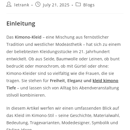
Post
Post
Post
letrank
July 21, 2025
Blogs
author:
published:
category:
Einleitung
Das
Kimono-Kleid
– eine Mischung aus fernöstlicher
Tradition und westlicher Modeästhetik – hat sich zu einem
der beliebtesten Kleidungsstücke im 21. Jahrhundert
entwickelt. Ob aus Seide, Baumwolle oder Leinen, ob bunt
bedruckt oder monochrom, ob mit Gürtel oder ohne:
Kimono-Kleider sind so vielfältig wie die Frauen, die sie
tragen. Sie stehen für
Freiheit, Eleganz und
kleid kimono
Tiefe
– und lassen sich von Alltag bis Abendveranstaltung
stilvoll kombinieren.
In diesem Artikel werfen wir einen umfassenden Blick auf
das Kleid im Kimono-Stil – seine Geschichte, Materialwahl,
Bedeutung, Tragevarianten, Modedesigner, Symbolik und
Styling-Ideen.