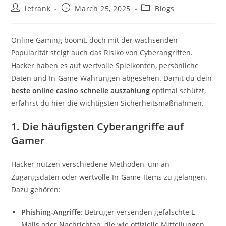
Post
Post
Post
letrank
March 25, 2025
Blogs
author:
published:
category:
Online Gaming boomt, doch mit der wachsenden
Popularität steigt auch das Risiko von Cyberangriffen.
Hacker haben es auf wertvolle Spielkonten, persönliche
Daten und In-Game-Währungen abgesehen. Damit du dein
beste online casino schnelle auszahlung
optimal schützt,
erfährst du hier die wichtigsten Sicherheitsmaßnahmen.
1. Die häufigsten Cyberangriffe auf
Gamer
Hacker nutzen verschiedene Methoden, um an
Zugangsdaten oder wertvolle In-Game-Items zu gelangen.
Dazu gehören:
Phishing-Angriffe
: Betrüger versenden gefälschte E-
Mails oder Nachrichten, die wie offizielle Mitteilungen