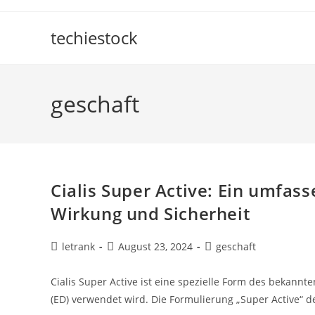
Skip
to
techiestock
content
geschaft
Cialis Super Active: Ein umfas
Wirkung und Sicherheit
Post
Post
Post
letrank
August 23, 2024
geschaft
author:
published:
category:
Cialis Super Active ist eine spezielle Form des bekannt
(ED) verwendet wird. Die Formulierung „Super Active“ d