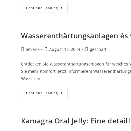
Cialis
Continue Reading
Super
Active:
Ein
Umfassender
Leitfaden
Zur
Wasserenthärtungsanlagen és w
Anwendung,
Wirkung
Und
Sicherheit
Post
Post
Post
letrank
August 16, 2024
geschaft
author:
published:
category:
Entdecken Sie Wasserenthärtungsanlagen für weiches W
Sie mehr Komfort. Jetzt informieren! Wasserenthärtun
Wasser In…
Wasserenthärtungsanlagen
Continue Reading
És
Wasserfilter
Unter
Spüle
Kamagra Oral Jelly: Eine detail