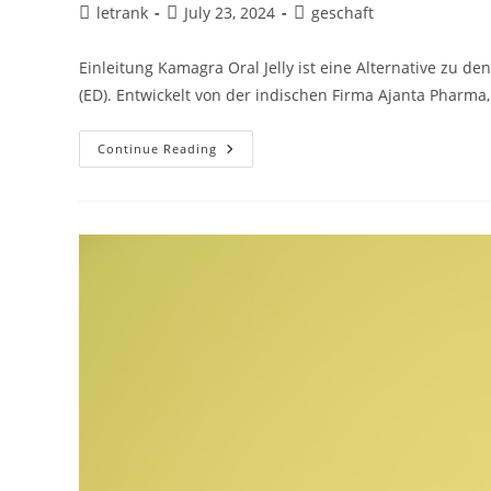
Post
Post
Post
letrank
July 23, 2024
geschaft
author:
published:
category:
Einleitung Kamagra Oral Jelly ist eine Alternative zu de
(ED). Entwickelt von der indischen Firma Ajanta Pharma
Kamagra
Continue Reading
Oral
Jelly:
Eine
Detaillierte
Betrachtung