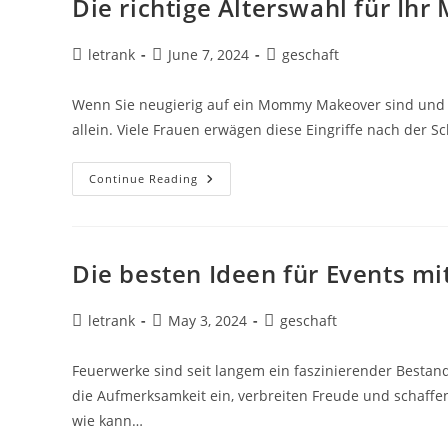
Die richtige Alterswahl für I
Hilfe
In
Der
Nähe
Post
Post
Post
letrank
June 7, 2024
geschaft
author:
published:
category:
Wenn Sie neugierig auf ein Mommy Makeover sind und sic
allein. Viele Frauen erwägen diese Eingriffe nach der 
Die
Continue Reading
Richtige
Alterswahl
Für
Ihr
Mommy
Makeover
Die besten Ideen für Events m
Post
Post
Post
letrank
May 3, 2024
geschaft
author:
published:
category:
Feuerwerke sind seit langem ein faszinierender Bestand
die Aufmerksamkeit ein, verbreiten Freude und schaffe
wie kann…