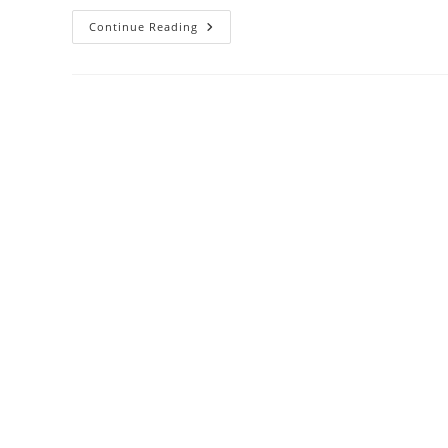
Ideen
Continue Reading
&
Inspirationen
Für
Eure
Hochzeit
–
Kreative
Konzepte
Für
Euren
Großen
Tag