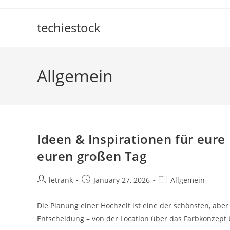
Skip
to
techiestock
content
Allgemein
Ideen & Inspirationen für eure
euren großen Tag
Post
Post
Post
letrank
January 27, 2026
Allgemein
author:
published:
category:
Die Planung einer Hochzeit ist eine der schönsten, abe
Entscheidung – von der Location über das Farbkonzept b