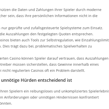
chützen die Daten und Zahlungen ihrer Spieler durch moderne
her sein, dass ihre persönlichen Informationen nicht in die
n nur geprüfte und zufallsgesteuerte Spielsysteme zum Einsatz.
und die Auszahlungen den festgelegten Quoten entsprechen.
asinos bieten auch Tools zur Selbstregulation, wie Einzahlungslimit
. Dies trägt dazu bei, problematisches Spielverhalten zu
zierten Casino können Spieler darauf vertrauen, dass Auszahlungen
etreiber müssen sicherstellen, dass Gewinne innerhalb eines
nicht regulierten Casinos oft ein Problem darstellt.
 unnötige Hürden entscheidend ist
 ihren Spielern ein reibungsloses und unkompliziertes Spielerlebni
igen Anforderungen oder unnötigen Hindernissen konfrontiert
önnten.