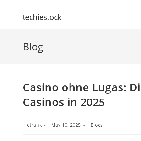
Skip
to
techiestock
content
Blog
Casino ohne Lugas: Di
Casinos in 2025
Post
Post
Post
letrank
May 10, 2025
Blogs
author:
published:
category: