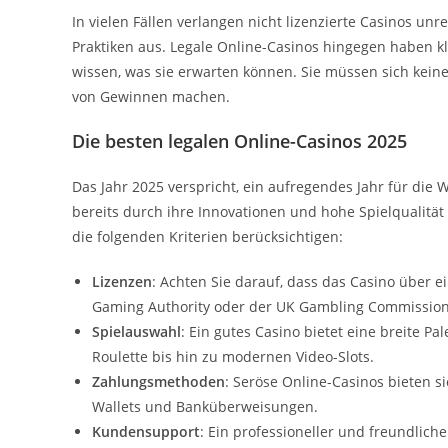
In vielen Fällen verlangen nicht lizenzierte Casinos un
Praktiken aus. Legale Online-Casinos hingegen haben k
wissen, was sie erwarten können. Sie müssen sich kein
von Gewinnen machen.
Die besten legalen Online-Casinos 2025
Das Jahr 2025 verspricht, ein aufregendes Jahr für die 
bereits durch ihre Innovationen und hohe Spielqualität 
die folgenden Kriterien berücksichtigen:
Lizenzen
: Achten Sie darauf, dass das Casino über e
Gaming Authority oder der UK Gambling Commission 
Spielauswahl
: Ein gutes Casino bietet eine breite Pa
Roulette bis hin zu modernen Video-Slots.
Zahlungsmethoden
: Seröse Online-Casinos bieten s
Wallets und Banküberweisungen.
Kundensupport
: Ein professioneller und freundlich