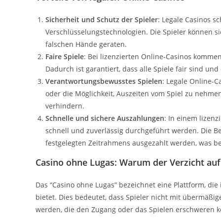
Sicherheit und Schutz der Spieler
: Legale Casinos s
Verschlüsselungstechnologien. Die Spieler können sic
falschen Hände geraten.
Faire Spiele
: Bei lizenzierten Online-Casinos komme
Dadurch ist garantiert, dass alle Spiele fair sind 
Verantwortungsbewusstes Spielen
: Legale Online-C
oder die Möglichkeit, Auszeiten vom Spiel zu nehmen
verhindern.
Schnelle und sichere Auszahlungen
: In einem lizen
schnell und zuverlässig durchgeführt werden. Die B
festgelegten Zeitrahmens ausgezahlt werden, was bei 
Casino ohne Lugas: Warum der Verzicht auf
Das “Casino ohne Lugas” bezeichnet eine Plattform, die
bietet. Dies bedeutet, dass Spieler nicht mit übermäß
werden, die den Zugang oder das Spielen erschweren k