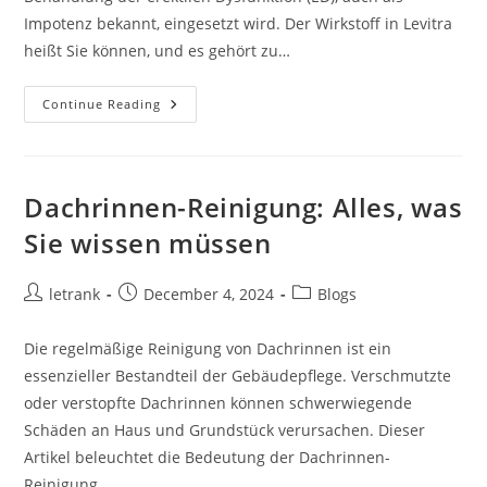
Impotenz bekannt, eingesetzt wird. Der Wirkstoff in Levitra
heißt Sie können, und es gehört zu…
Alles
Continue Reading
Über
Levitra:
Ein
Leitfaden
Zur
Behandlung
Dachrinnen-Reinigung: Alles, was
Der
Erektilen
Sie wissen müssen
Dysfunktion
Post
Post
Post
letrank
December 4, 2024
Blogs
author:
published:
category:
Die regelmäßige Reinigung von Dachrinnen ist ein
essenzieller Bestandteil der Gebäudepflege. Verschmutzte
oder verstopfte Dachrinnen können schwerwiegende
Schäden an Haus und Grundstück verursachen. Dieser
Artikel beleuchtet die Bedeutung der Dachrinnen-
Reinigung,…