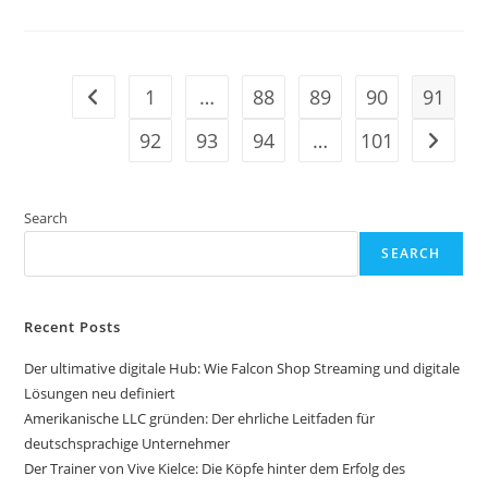
Im
Angebot:
Der
Ultimative
Leitfaden
Für
1
…
88
89
90
91
Go to the previous page
Genießer
Und
Schnäppchenjäger
92
93
94
…
101
Go to t
Search
SEARCH
Recent Posts
Der ultimative digitale Hub: Wie Falcon Shop Streaming und digitale
Lösungen neu definiert
Amerikanische LLC gründen: Der ehrliche Leitfaden für
deutschsprachige Unternehmer
Der Trainer von Vive Kielce: Die Köpfe hinter dem Erfolg des