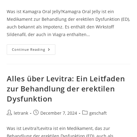
author:
published:
category:
Was ist Kamagra Oral Jelly?Kamagra Oral Jelly ist ein
Medikament zur Behandlung der erektilen Dysfunktion (ED),
auch bekannt als Impotenz. Es enthält den Wirkstoff
Sildenafil, der auch in Viagra enthalten…
Kamagra
Continue Reading
Oral
Jelly:
Alles,
Was
Sie
Wissen
Alles über Levitra: Ein Leitfaden
Sollten
zur Behandlung der erektilen
Dysfunktion
Post
Post
Post
letrank
December 7, 2024
geschaft
author:
published:
category:
Was ist Levitra?Levitra ist ein Medikament, das zur
Behandlung der erektilen Dysfunktion (ED), auch als