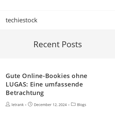
Skip
to
content
techiestock
Recent Posts
Gute Online-Bookies ohne
LUGAS: Eine umfassende
Betrachtung
Post
Post
Post
letrank
December 12, 2024
Blogs
author:
published:
category: