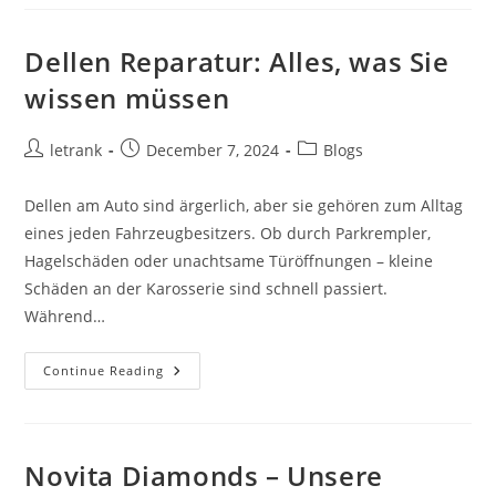
Sauberkeit
Und
Hygiene
Für
Dellen Reparatur: Alles, was Sie
Jedes
Gebäude
wissen müssen
Post
Post
Post
letrank
December 7, 2024
Blogs
author:
published:
category:
Dellen am Auto sind ärgerlich, aber sie gehören zum Alltag
eines jeden Fahrzeugbesitzers. Ob durch Parkrempler,
Hagelschäden oder unachtsame Türöffnungen – kleine
Schäden an der Karosserie sind schnell passiert.
Während…
Dellen
Continue Reading
Reparatur:
Alles,
Was
Sie
Wissen
Müssen
Novita Diamonds – Unsere