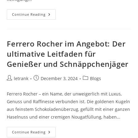
Dachrinnen-
Continue Reading
Reinigung:
Alles,
Was
Sie
Wissen
Müssen
Ferrero Rocher im Angebot: Der
ultimative Leitfaden für
Genießer und Schnäppchenjäger
Post
Post
Post
letrank
December 3, 2024
Blogs
author:
published:
category:
Ferrero Rocher – ein Name, der unweigerlich mit Luxus,
Genuss und Raffinesse verbunden ist. Die goldenen Kugeln
aus feinstem Schokoladenüberzug, gefüllt mit einer ganzen
Haselnuss und einer cremigen Nougatfüllung, haben…
Ferrero
Continue Reading
Rocher