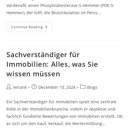
Vardenafil, einen Phosphodiesterase-5-Hemmer (PDE-5-
Hemmer), der hilft, die Blutzirkulation im Penis…
Levitra:
Continue Reading
Ein
Überblick
Über
Das
Medikament
Zur
Sachverständiger für
Behandlung
Von
Immobilien: Alles, was Sie
Erektiler
Dysfunktion
wissen müssen
Post
Post
Post
letrank
December 10, 2024
Blogs
author:
published:
category:
Ein Sachverständiger für Immobilien spielt eine zentrale
Rolle in der Immobilienbranche, indem er objektive und
fachlich fundierte Bewertungen von Immobilien erstellt. Ob
es sich um den Kauf, Verkauf, die Wertermittlung…