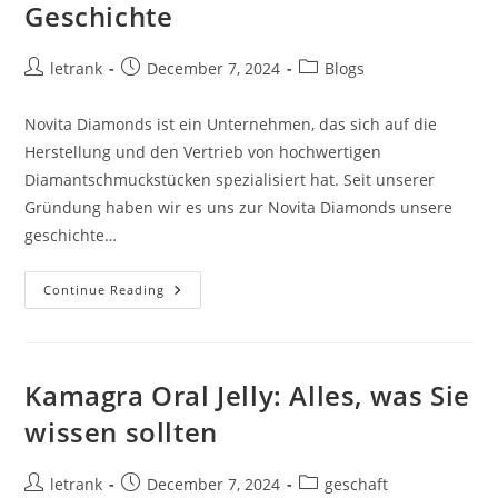
Geschichte
Post
Post
Post
letrank
December 7, 2024
Blogs
author:
published:
category:
Novita Diamonds ist ein Unternehmen, das sich auf die
Herstellung und den Vertrieb von hochwertigen
Diamantschmuckstücken spezialisiert hat. Seit unserer
Gründung haben wir es uns zur Novita Diamonds unsere
geschichte…
Novita
Continue Reading
Diamonds
–
Unsere
Geschichte
Kamagra Oral Jelly: Alles, was Sie
wissen sollten
Post
Post
Post
letrank
December 7, 2024
geschaft