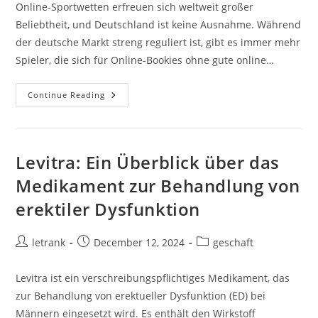
Online-Sportwetten erfreuen sich weltweit großer
Beliebtheit, und Deutschland ist keine Ausnahme. Während
der deutsche Markt streng reguliert ist, gibt es immer mehr
Spieler, die sich für Online-Bookies ohne gute online…
Gute
Continue Reading
Online-
Bookies
Ohne
LUGAS:
Eine
Umfassende
Levitra: Ein Überblick über das
Betrachtung
Medikament zur Behandlung von
erektiler Dysfunktion
Post
Post
Post
letrank
December 12, 2024
geschaft
author:
published:
category:
Levitra ist ein verschreibungspflichtiges Medikament, das
zur Behandlung von erektueller Dysfunktion (ED) bei
Männern eingesetzt wird. Es enthält den Wirkstoff