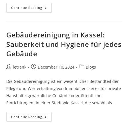
Sachverständiger
Continue Reading
Für
Immobilien:
Alles,
Was
Sie
Wissen
Gebäudereinigung in Kassel:
Müssen
Sauberkeit und Hygiene für jedes
Gebäude
Post
Post
Post
letrank
December 10, 2024
Blogs
author:
published:
category:
Die Gebäudereinigung ist ein wesentlicher Bestandteil der
Pflege und Werterhaltung von Immobilien, sei es für private
Haushalte, gewerbliche Gebäude oder öffentliche
Einrichtungen. In einer Stadt wie Kassel, die sowohl als…
Gebäudereinigung
Continue Reading
In
Kassel: