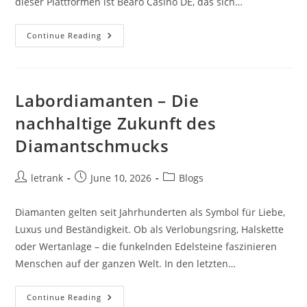
dieser Plattformen ist Bearo Casino DE, das sich…
Bearo
Continue Reading
Casino
DE
–
Das
Moderne
Online-
Labordiamanten – Die
Casino
Für
nachhaltige Zukunft des
Deutsche
Spieler
Diamantschmucks
Post
Post
Post
letrank
June 10, 2026
Blogs
author:
published:
category:
Diamanten gelten seit Jahrhunderten als Symbol für Liebe,
Luxus und Beständigkeit. Ob als Verlobungsring, Halskette
oder Wertanlage – die funkelnden Edelsteine faszinieren
Menschen auf der ganzen Welt. In den letzten…
Labordiamanten
Continue Reading
–