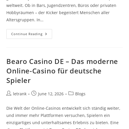
weltweit. Ob in Bars, Jugendzentren, Büros oder privaten
Hobbyräumen – der Kicker begeistert Menschen aller
Altersgruppen. In…
Live
Continue Reading
Kicker
Tischkicker
–
Das
Ultimative
Erlebnis
Bearo Casino DE – Das moderne
Für
Events,
Online-Casino für deutsche
Firmenfeiern
Und
Spieler
Turniere
Post
Post
Post
letrank
June 12, 2026
Blogs
author:
published:
category:
Die Welt der Online-Casinos entwickelt sich ständig weiter,
und immer mehr Plattformen versuchen, Spielern ein
einzigartiges und unterhaltsames Erlebnis zu bieten. Eine